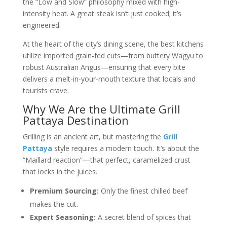
the “Low and Slow” philosophy mixed with high-
intensity heat. A great steak isn’t just cooked; it’s
engineered.
At the heart of the city’s dining scene, the best kitchens
utilize imported grain-fed cuts—from buttery Wagyu to
robust Australian Angus—ensuring that every bite
delivers a melt-in-your-mouth texture that locals and
tourists crave.
Why We Are the Ultimate Grill
Pattaya Destination
Grilling is an ancient art, but mastering the
Grill
Pattaya
style requires a modern touch. It’s about the
“Maillard reaction”—that perfect, caramelized crust
that locks in the juices.
Premium Sourcing:
Only the finest chilled beef
makes the cut.
Expert Seasoning:
A secret blend of spices that