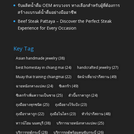
รับผลิตน้ำดื่ม OEM ครบวงจร ทางเลือกสำหรับผู้ที่ต้องการ
สร้างแบรนด์น้ำดื่มอย่างมืออาชีพ
Beef Steak Pattaya – Discover the Perfect Steak
Experience for Every Occasion
Key Tag
Asian handmade jewelry
(38)
best homestay in chiang mai
(24)
handcrafted jewelry
(27)
Muay thai training chiangmai
(22)
จัดนำเที่ยวปากีสถาน
(49)
ฉายหนังกลางแปลง
(24)
ซิเดกร้า
(49)
ซิเดกร้าเพิ่มความเป็นชาย
(25)
ตัวปั๊มราคาถูก
(24)
ถุงมือยางทุกชนิด
(25)
ถุงมือยางไร้แป้ง
(23)
ถุงมือราคาถูก
(22)
ถุงมือไนไตร
(23)
ทัวร์ปากีสถาน
(48)
ทาวน์โฮม นนทบุรี
(38)
บริการฉายหนังกลางแปลง
(25)
บริการรถตู้กระบี่
(28)
บริการรถตู้พร้อมคนขับกระบี่
(26)