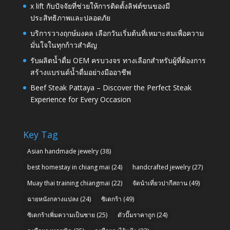
x lift กับปัจจัยที่ช่วยให้การติดตั้งลิฟต์ขนของมี
ประสิทธิภาพและปลอดภัย
บริการวางฤกษ์มงคล เลือกวันเริ่มต้นที่เหมาะสมเพื่อความ
มั่นใจในทุกก้าวสำคัญ
รับผลิตน้ำดื่ม OEM ครบวงจร ทางเลือกสำหรับผู้ที่ต้องการ
สร้างแบรนด์น้ำดื่มอย่างมืออาชีพ
Beef Steak Pattaya – Discover the Perfect Steak
Experience for Every Occasion
Key Tag
Asian handmade jewelry
(38)
best homestay in chiang mai
(24)
handcrafted jewelry
(27)
Muay thai training chiangmai
(22)
จัดนำเที่ยวปากีสถาน
(49)
ฉายหนังกลางแปลง
(24)
ซิเดกร้า
(49)
ซิเดกร้าเพิ่มความเป็นชาย
(25)
ตัวปั๊มราคาถูก
(24)