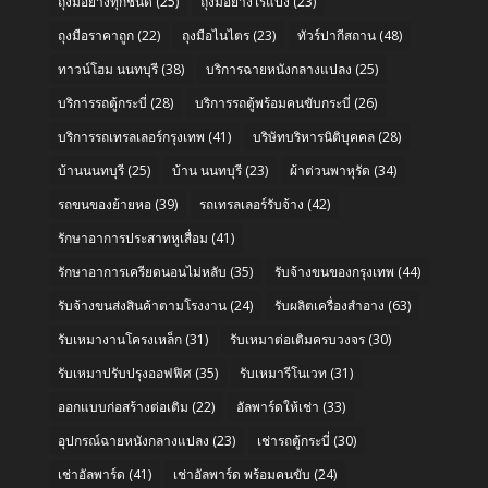
ถุงมือยางทุกชนิด
(25)
ถุงมือยางไร้แป้ง
(23)
ถุงมือราคาถูก
(22)
ถุงมือไนไตร
(23)
ทัวร์ปากีสถาน
(48)
ทาวน์โฮม นนทบุรี
(38)
บริการฉายหนังกลางแปลง
(25)
บริการรถตู้กระบี่
(28)
บริการรถตู้พร้อมคนขับกระบี่
(26)
บริการรถเทรลเลอร์กรุงเทพ
(41)
บริษัทบริหารนิติบุคคล
(28)
บ้านนนทบุรี
(25)
บ้าน นนทบุรี
(23)
ผ้าต่วนพาหุรัด
(34)
รถขนของย้ายหอ
(39)
รถเทรลเลอร์รับจ้าง
(42)
รักษาอาการประสาทหูเสื่อม
(41)
รักษาอาการเครียดนอนไม่หลับ
(35)
รับจ้างขนของกรุงเทพ
(44)
รับจ้างขนส่งสินค้าตามโรงงาน
(24)
รับผลิตเครื่องสำอาง
(63)
รับเหมางานโครงเหล็ก
(31)
รับเหมาต่อเติมครบวงจร
(30)
รับเหมาปรับปรุงออฟฟิศ
(35)
รับเหมารีโนเวท
(31)
ออกแบบก่อสร้างต่อเติม
(22)
อัลพาร์ดให้เช่า
(33)
อุปกรณ์ฉายหนังกลางแปลง
(23)
เช่ารถตู้กระบี่
(30)
เช่าอัลพาร์ด
(41)
เช่าอัลพาร์ด พร้อมคนขับ
(24)