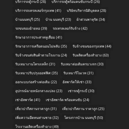
บริการรถตู้กระบี่
(28)
บริการรถตู้พร้อมคนขับกระบี่
(26)
บริการรถเทรลเลอร์กรุงเทพ
(41)
บริษัทบริหารนิติบุคคล
(28)
บ้านนนทบุรี
(25)
บ้าน นนทบุรี
(23)
ผ้าต่วนพาหุรัด
(34)
รถขนของย้ายหอ
(39)
รถเทรลเลอร์รับจ้าง
(42)
รักษาอาการประสาทหูเสื่อม
(41)
รักษาอาการเครียดนอนไม่หลับ
(35)
รับจ้างขนของกรุงเทพ
(44)
รับจ้างขนส่งสินค้าตามโรงงาน
(24)
รับผลิตเครื่องสำอาง
(63)
รับเหมางานโครงเหล็ก
(31)
รับเหมาต่อเติมครบวงจร
(30)
รับเหมาปรับปรุงออฟฟิศ
(35)
รับเหมารีโนเวท
(31)
ออกแบบก่อสร้างต่อเติม
(22)
อัลพาร์ดให้เช่า
(33)
อุปกรณ์ฉายหนังกลางแปลง
(23)
เช่ารถตู้กระบี่
(30)
เช่าอัลพาร์ด
(41)
เช่าอัลพาร์ด พร้อมคนขับ
(24)
เที่ยวปากีสถานราคาถูก
(31)
เที่ยวปากีสถาน ราคาถูก
(25)
เพิ่มความอึดทนท่านชาย
(32)
โครงการบ้าน นนทบุรี
(50)
โรงงานผลิตเครื่องสำอาง
(49)