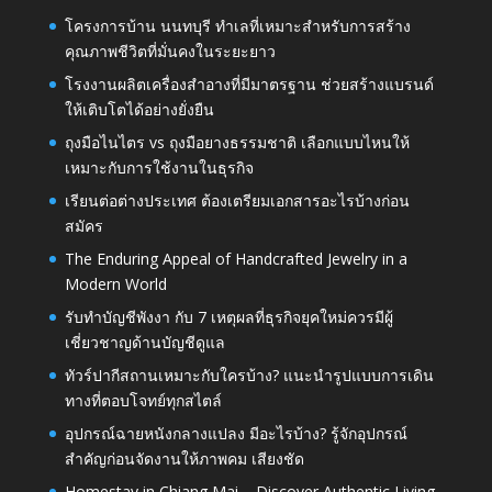
โครงการบ้าน นนทบุรี ทำเลที่เหมาะสำหรับการสร้าง
คุณภาพชีวิตที่มั่นคงในระยะยาว
โรงงานผลิตเครื่องสำอางที่มีมาตรฐาน ช่วยสร้างแบรนด์
ให้เติบโตได้อย่างยั่งยืน
ถุงมือไนไตร vs ถุงมือยางธรรมชาติ เลือกแบบไหนให้
เหมาะกับการใช้งานในธุรกิจ
เรียนต่อต่างประเทศ ต้องเตรียมเอกสารอะไรบ้างก่อน
สมัคร
The Enduring Appeal of Handcrafted Jewelry in a
Modern World
รับทำบัญชีพังงา กับ 7 เหตุผลที่ธุรกิจยุคใหม่ควรมีผู้
เชี่ยวชาญด้านบัญชีดูแล
ทัวร์ปากีสถานเหมาะกับใครบ้าง? แนะนำรูปแบบการเดิน
ทางที่ตอบโจทย์ทุกสไตล์
อุปกรณ์ฉายหนังกลางแปลง มีอะไรบ้าง? รู้จักอุปกรณ์
สำคัญก่อนจัดงานให้ภาพคม เสียงชัด
Homestay in Chiang Mai – Discover Authentic Living