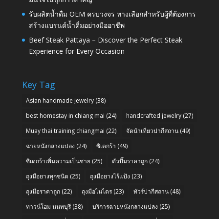
รับผลิตน้ำดื่ม OEM ครบวงจร ทางเลือกสำหรับผู้ที่ต้องการ
สร้างแบรนด์น้ำดื่มอย่างมืออาชีพ
Beef Steak Pattaya – Discover the Perfect Steak
Experience for Every Occasion
Key Tag
Asian handmade jewelry
(38)
best homestay in chiang mai
(24)
handcrafted jewelry
(27)
Muay thai training chiangmai
(22)
จัดนำเที่ยวปากีสถาน
(49)
ฉายหนังกลางแปลง
(24)
ซิเดกร้า
(49)
ซิเดกร้าเพิ่มความเป็นชาย
(25)
ตัวปั๊มราคาถูก
(24)
ถุงมือยางทุกชนิด
(25)
ถุงมือยางไร้แป้ง
(23)
ถุงมือราคาถูก
(22)
ถุงมือไนไตร
(23)
ทัวร์ปากีสถาน
(48)
ทาวน์โฮม นนทบุรี
(38)
บริการฉายหนังกลางแปลง
(25)