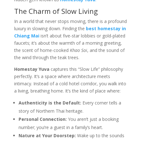
The Charm of Slow Living
In a world that never stops moving, there is a profound
luxury in slowing down. Finding the
best homestay in
Chiang Mai
isn’t about five-star lobbies or gold-plated
faucets; it’s about the warmth of a morning greeting,
the scent of home-cooked
Khao Soi
, and the sound of
the wind through the teak trees.
Homestay Yuva
captures this “Slow Life” philosophy
perfectly. It’s a space where architecture meets
intimacy. Instead of a cold hotel corridor, you walk into
a living, breathing home. It’s the kind of place where:
Authenticity is the Default:
Every corner tells a
story of Northern Thai heritage.
Personal Connection:
You aren’t just a booking
number; you’re a guest in a family’s heart.
Nature at Your Doorstep:
Wake up to the sounds