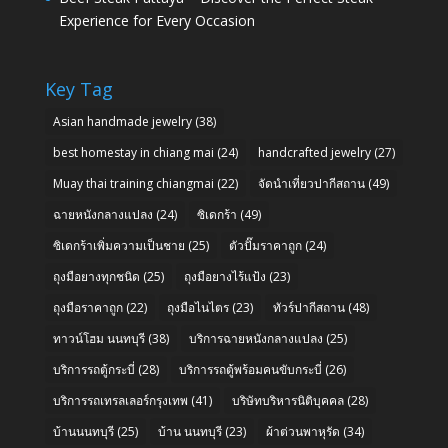
Experience for Every Occasion
Key Tag
Asian handmade jewelry
(38)
best homestay in chiang mai
(24)
handcrafted jewelry
(27)
Muay thai training chiangmai
(22)
จัดนำเที่ยวปากีสถาน
(49)
ฉายหนังกลางแปลง
(24)
ซิเดกร้า
(49)
ซิเดกร้าเพิ่มความเป็นชาย
(25)
ตัวปั๊มราคาถูก
(24)
ถุงมือยางทุกชนิด
(25)
ถุงมือยางไร้แป้ง
(23)
ถุงมือราคาถูก
(22)
ถุงมือไนไตร
(23)
ทัวร์ปากีสถาน
(48)
ทาวน์โฮม นนทบุรี
(38)
บริการฉายหนังกลางแปลง
(25)
บริการรถตู้กระบี่
(28)
บริการรถตู้พร้อมคนขับกระบี่
(26)
บริการรถเทรลเลอร์กรุงเทพ
(41)
บริษัทบริหารนิติบุคคล
(28)
บ้านนนทบุรี
(25)
บ้าน นนทบุรี
(23)
ผ้าต่วนพาหุรัด
(34)