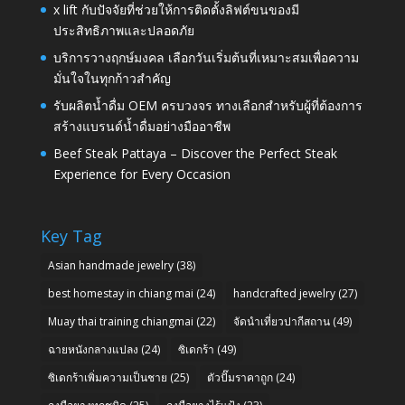
x lift กับปัจจัยที่ช่วยให้การติดตั้งลิฟต์ขนของมี
ประสิทธิภาพและปลอดภัย
บริการวางฤกษ์มงคล เลือกวันเริ่มต้นที่เหมาะสมเพื่อความ
มั่นใจในทุกก้าวสำคัญ
รับผลิตน้ำดื่ม OEM ครบวงจร ทางเลือกสำหรับผู้ที่ต้องการ
สร้างแบรนด์น้ำดื่มอย่างมืออาชีพ
Beef Steak Pattaya – Discover the Perfect Steak
Experience for Every Occasion
Key Tag
Asian handmade jewelry
(38)
best homestay in chiang mai
(24)
handcrafted jewelry
(27)
Muay thai training chiangmai
(22)
จัดนำเที่ยวปากีสถาน
(49)
ฉายหนังกลางแปลง
(24)
ซิเดกร้า
(49)
ซิเดกร้าเพิ่มความเป็นชาย
(25)
ตัวปั๊มราคาถูก
(24)