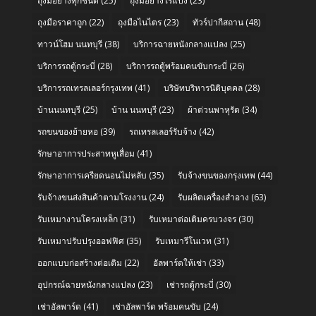
ถุงมือยางทุกชนิด
(25)
ถุงมือยางไร้แป้ง
(23)
ถุงมือราคาถูก
(22)
ถุงมือไนไตร
(23)
ทัวร์ปากีสถาน
(48)
ทาวน์โฮม นนทบุรี
(38)
บริการฉายหนังกลางแปลง
(25)
บริการรถตู้กระบี่
(28)
บริการรถตู้พร้อมคนขับกระบี่
(26)
บริการรถเทรลเลอร์กรุงเทพ
(41)
บริษัทบริหารนิติบุคคล
(28)
บ้านนนทบุรี
(25)
บ้าน นนทบุรี
(23)
ผ้าต่วนพาหุรัด
(34)
รถขนของย้ายหอ
(39)
รถเทรลเลอร์รับจ้าง
(42)
รักษาอาการประสาทหูเสื่อม
(41)
รักษาอาการเครียดนอนไม่หลับ
(35)
รับจ้างขนของกรุงเทพ
(44)
รับจ้างขนส่งสินค้าตามโรงงาน
(24)
รับผลิตเครื่องสำอาง
(63)
รับเหมางานโครงเหล็ก
(31)
รับเหมาต่อเติมครบวงจร
(30)
รับเหมาปรับปรุงออฟฟิศ
(35)
รับเหมารีโนเวท
(31)
ออกแบบก่อสร้างต่อเติม
(22)
อัลพาร์ดให้เช่า
(33)
อุปกรณ์ฉายหนังกลางแปลง
(23)
เช่ารถตู้กระบี่
(30)
เช่าอัลพาร์ด
(41)
เช่าอัลพาร์ด พร้อมคนขับ
(24)