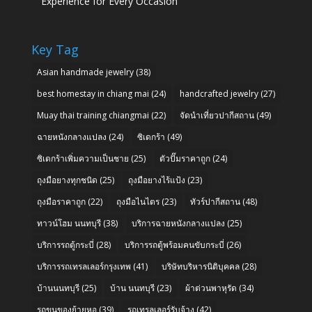
Experience for Every Occasion
Key Tag
Asian handmade jewelry
(38)
best homestay in chiang mai
(24)
handcrafted jewelry
(27)
Muay thai training chiangmai
(22)
จัดนำเที่ยวปากีสถาน
(49)
ฉายหนังกลางแปลง
(24)
ซิเดกร้า
(49)
ซิเดกร้าเพิ่มความเป็นชาย
(25)
ตัวปั๊มราคาถูก
(24)
ถุงมือยางทุกชนิด
(25)
ถุงมือยางไร้แป้ง
(23)
ถุงมือราคาถูก
(22)
ถุงมือไนไตร
(23)
ทัวร์ปากีสถาน
(48)
ทาวน์โฮม นนทบุรี
(38)
บริการฉายหนังกลางแปลง
(25)
บริการรถตู้กระบี่
(28)
บริการรถตู้พร้อมคนขับกระบี่
(26)
บริการรถเทรลเลอร์กรุงเทพ
(41)
บริษัทบริหารนิติบุคคล
(28)
บ้านนนทบุรี
(25)
บ้าน นนทบุรี
(23)
ผ้าต่วนพาหุรัด
(34)
รถขนของย้ายหอ
(39)
รถเทรลเลอร์รับจ้าง
(42)