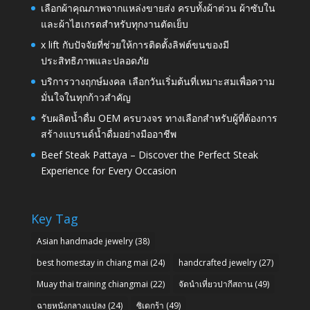
เลือกผ้าคุณภาพจากแหล่งขายส่ง ครบทั้งผ้าต่วน ผ้าซับใน
และผ้าไฮเกรดสำหรับทุกงานตัดเย็บ
x lift กับปัจจัยที่ช่วยให้การติดตั้งลิฟต์ขนของมี
ประสิทธิภาพและปลอดภัย
บริการวางฤกษ์มงคล เลือกวันเริ่มต้นที่เหมาะสมเพื่อความ
มั่นใจในทุกก้าวสำคัญ
รับผลิตน้ำดื่ม OEM ครบวงจร ทางเลือกสำหรับผู้ที่ต้องการ
สร้างแบรนด์น้ำดื่มอย่างมืออาชีพ
Beef Steak Pattaya – Discover the Perfect Steak
Experience for Every Occasion
Key Tag
Asian handmade jewelry
(38)
best homestay in chiang mai
(24)
handcrafted jewelry
(27)
Muay thai training chiangmai
(22)
จัดนำเที่ยวปากีสถาน
(49)
ฉายหนังกลางแปลง
(24)
ซิเดกร้า
(49)