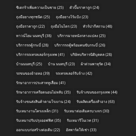
ซิเดกร้าเพิ่มความเป็นชาย
(25)
ตัวปั๊มราคาถูก
(24)
ถุงมือยางทุกชนิด
(25)
ถุงมือยางไร้แป้ง
(23)
ถุงมือราคาถูก
(22)
ถุงมือไนไตร
(23)
ทัวร์ปากีสถาน
(48)
ทาวน์โฮม นนทบุรี
(38)
บริการฉายหนังกลางแปลง
(25)
บริการรถตู้กระบี่
(28)
บริการรถตู้พร้อมคนขับกระบี่
(26)
บริการรถเทรลเลอร์กรุงเทพ
(41)
บริษัทบริหารนิติบุคคล
(28)
บ้านนนทบุรี
(25)
บ้าน นนทบุรี
(23)
ผ้าต่วนพาหุรัด
(34)
รถขนของย้ายหอ
(39)
รถเทรลเลอร์รับจ้าง
(42)
รักษาอาการประสาทหูเสื่อม
(41)
รักษาอาการเครียดนอนไม่หลับ
(35)
รับจ้างขนของกรุงเทพ
(44)
รับจ้างขนส่งสินค้าตามโรงงาน
(24)
รับผลิตเครื่องสำอาง
(63)
รับเหมางานโครงเหล็ก
(31)
รับเหมาต่อเติมครบวงจร
(30)
รับเหมาปรับปรุงออฟฟิศ
(35)
รับเหมารีโนเวท
(31)
ออกแบบก่อสร้างต่อเติม
(22)
อัลพาร์ดให้เช่า
(33)