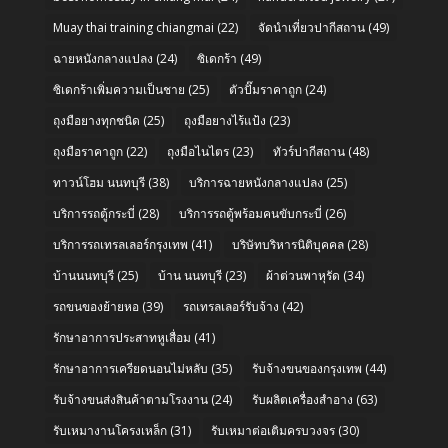
Muay thai training chiangmai
(22)
จัดนำเที่ยวปากีสถาน
(49)
ฉายหนังกลางแปลง
(24)
ซิเดกร้า
(49)
ซิเดกร้าเพิ่มความเป็นชาย
(25)
ตัวปั๊มราคาถูก
(24)
ถุงมือยางทุกชนิด
(25)
ถุงมือยางไร้แป้ง
(23)
ถุงมือราคาถูก
(22)
ถุงมือไนไตร
(23)
ทัวร์ปากีสถาน
(48)
ทาวน์โฮม นนทบุรี
(38)
บริการฉายหนังกลางแปลง
(25)
บริการรถตู้กระบี่
(28)
บริการรถตู้พร้อมคนขับกระบี่
(26)
บริการรถเทรลเลอร์กรุงเทพ
(41)
บริษัทบริหารนิติบุคคล
(28)
บ้านนนทบุรี
(25)
บ้าน นนทบุรี
(23)
ผ้าต่วนพาหุรัด
(34)
รถขนของย้ายหอ
(39)
รถเทรลเลอร์รับจ้าง
(42)
รักษาอาการประสาทหูเสื่อม
(41)
รักษาอาการเครียดนอนไม่หลับ
(35)
รับจ้างขนของกรุงเทพ
(44)
รับจ้างขนส่งสินค้าตามโรงงาน
(24)
รับผลิตเครื่องสำอาง
(63)
รับเหมางานโครงเหล็ก
(31)
รับเหมาต่อเติมครบวงจร
(30)