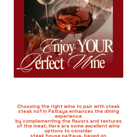
Choosing the right wine to pair with steak
steak no1 in Pattaya
enhances the dining
experience
by complementing the flavors and textures
of the meat. Here are some excellent wine
options to consider
steak house pattaya
, based on