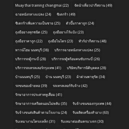
Muay thai training chiangmai
(22)
จัดนำเที่ยวปากีสถาน
(49)
ฉายหนังกลางแปลง
(24)
ซิเดกร้า
(49)
ซิเดกร้าเพิ่มความเป็นชาย
(25)
ตัวปั๊มราคาถูก
(24)
ถุงมือยางทุกชนิด
(25)
ถุงมือยางไร้แป้ง
(23)
ถุงมือราคาถูก
(22)
ถุงมือไนไตร
(23)
ทัวร์ปากีสถาน
(48)
ทาวน์โฮม นนทบุรี
(38)
บริการฉายหนังกลางแปลง
(25)
บริการรถตู้กระบี่
(28)
บริการรถตู้พร้อมคนขับกระบี่
(26)
บริการรถเทรลเลอร์กรุงเทพ
(41)
บริษัทบริหารนิติบุคคล
(28)
บ้านนนทบุรี
(25)
บ้าน นนทบุรี
(23)
ผ้าต่วนพาหุรัด
(34)
รถขนของย้ายหอ
(39)
รถเทรลเลอร์รับจ้าง
(42)
รักษาอาการประสาทหูเสื่อม
(41)
รักษาอาการเครียดนอนไม่หลับ
(35)
รับจ้างขนของกรุงเทพ
(44)
รับจ้างขนส่งสินค้าตามโรงงาน
(24)
รับผลิตเครื่องสำอาง
(63)
รับเหมางานโครงเหล็ก
(31)
รับเหมาต่อเติมครบวงจร
(30)