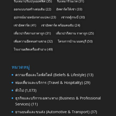
รับเหมาปรับปรุงออฟฟิศ
(35)
รับเหมารีโนเวท
(31)
ออกแบบก่อสร้างต่อเติม
(22)
อัลพาร์ดให้เช่า
(33)
อุปกรณ์ฉายหนังกลางแปลง
(23)
เช่ารถตู้กระบี่
(30)
เช่าอัลพาร์ด
(41)
เช่าอัลพาร์ด พร้อมคนขับ
(24)
เที่ยวปากีสถานราคาถูก
(31)
เที่ยวปากีสถาน ราคาถูก
(25)
เพิ่มความอึดทนท่านชาย
(32)
โครงการบ้าน นนทบุรี
(50)
โรงงานผลิตเครื่องสำอาง
(49)
หมวดหมู่
ความเชื่อและไลฟ์สไตล์ (Beliefs & Lifestyle)
(13)
ท่องเที่ยวและบริการ (Travel & Hospitality)
(29)
ทั่วไป
(1,073)
ธุรกิจและบริการเฉพาะทาง (Business & Professional
Services)
(11)
ยานยนต์และขนส่ง (Automotive & Transport)
(37)