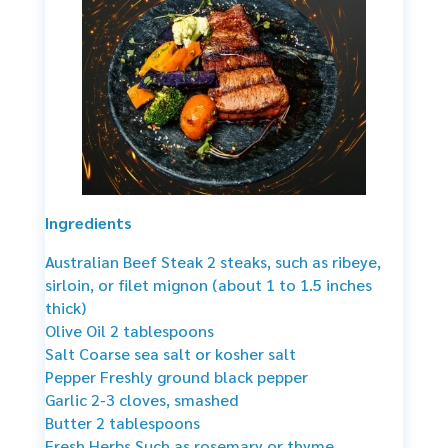
Ingredients
Australian Beef Steak 2 steaks, such as ribeye,
sirloin, or filet mignon (about 1 to 1.5 inches
thick)
Olive Oil 2 tablespoons
Salt Coarse sea salt or kosher salt
Pepper Freshly ground black pepper
Garlic 2-3 cloves, smashed
Butter 2 tablespoons
Fresh Herbs Such as rosemary or thyme