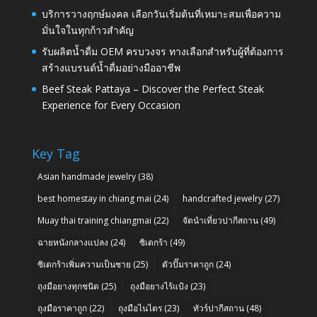
บริการวางฤกษ์มงคล เลือกวันเริ่มต้นที่เหมาะสมเพื่อความ
มั่นใจในทุกก้าวสำคัญ
รับผลิตน้ำดื่ม OEM ครบวงจร ทางเลือกสำหรับผู้ที่ต้องการ
สร้างแบรนด์น้ำดื่มอย่างมืออาชีพ
Beef Steak Pattaya – Discover the Perfect Steak
Experience for Every Occasion
Key Tag
Asian handmade jewelry
(38)
best homestay in chiang mai
(24)
handcrafted jewelry
(27)
Muay thai training chiangmai
(22)
จัดนำเที่ยวปากีสถาน
(49)
ฉายหนังกลางแปลง
(24)
ซิเดกร้า
(49)
ซิเดกร้าเพิ่มความเป็นชาย
(25)
ตัวปั๊มราคาถูก
(24)
ถุงมือยางทุกชนิด
(25)
ถุงมือยางไร้แป้ง
(23)
ถุงมือราคาถูก
(22)
ถุงมือไนไตร
(23)
ทัวร์ปากีสถาน
(48)