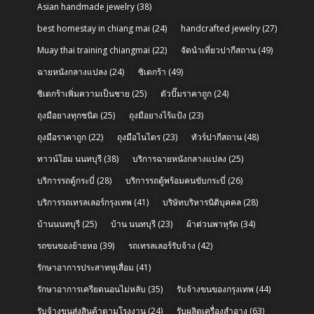
Asian handmade jewelry
(38)
best homestay in chiang mai
(24)
handcrafted jewelry
(27)
Muay thai training chiangmai
(22)
จัดนำเที่ยวปากีสถาน
(49)
ฉายหนังกลางแปลง
(24)
ซิเดกร้า
(49)
ซิเดกร้าเพิ่มความเป็นชาย
(25)
ตัวปั๊มราคาถูก
(24)
ถุงมือยางทุกชนิด
(25)
ถุงมือยางไร้แป้ง
(23)
ถุงมือราคาถูก
(22)
ถุงมือไนไตร
(23)
ทัวร์ปากีสถาน
(48)
ทาวน์โฮม นนทบุรี
(38)
บริการฉายหนังกลางแปลง
(25)
บริการรถตู้กระบี่
(28)
บริการรถตู้พร้อมคนขับกระบี่
(26)
บริการรถเทรลเลอร์กรุงเทพ
(41)
บริษัทบริหารนิติบุคคล
(28)
บ้านนนทบุรี
(25)
บ้าน นนทบุรี
(23)
ผ้าต่วนพาหุรัด
(34)
รถขนของย้ายหอ
(39)
รถเทรลเลอร์รับจ้าง
(42)
รักษาอาการประสาทหูเสื่อม
(41)
รักษาอาการเครียดนอนไม่หลับ
(35)
รับจ้างขนของกรุงเทพ
(44)
รับจ้างขนส่งสินค้าตามโรงงาน
(24)
รับผลิตเครื่องสำอาง
(63)