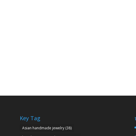
Key Tag
Asian handmade jewelry
(38)