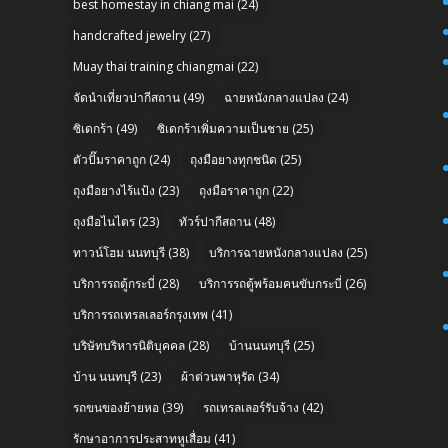
best homestay in chiang mai
(24)
handcrafted jewelry
(27)
Muay thai training chiangmai
(22)
จัดนำเที่ยวปากีสถาน
(49)
ฉายหนังกลางแปลง
(24)
ซิเดกร้า
(49)
ซิเดกร้าเพิ่มความเป็นชาย
(25)
ตัวปั๊มราคาถูก
(24)
ถุงมือยางทุกชนิด
(25)
ถุงมือยางไร้แป้ง
(23)
ถุงมือราคาถูก
(22)
ถุงมือไนไตร
(23)
ทัวร์ปากีสถาน
(48)
n
ทาวน์โฮม นนทบุรี
(38)
บริการฉายหนังกลางแปลง
(25)
บริการรถตู้กระบี่
(28)
บริการรถตู้พร้อมคนขับกระบี่
(26)
บริการรถเทรลเลอร์กรุงเทพ
(41)
บริษัทบริหารนิติบุคคล
(28)
บ้านนนทบุรี
(25)
บ้าน นนทบุรี
(23)
ผ้าต่วนพาหุรัด
(34)
รถขนของย้ายหอ
(39)
รถเทรลเลอร์รับจ้าง
(42)
รักษาอาการประสาทหูเสื่อม
(41)