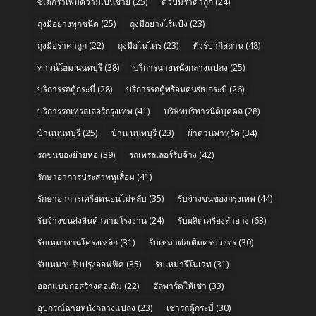
ซิเดกร้าเพิ่มความเป็นชาย
(25)
ตัวปั๊มราคาถูก
(24)
ถุงมือยางทุกชนิด
(25)
ถุงมือยางไร้แป้ง
(23)
ถุงมือราคาถูก
(22)
ถุงมือไนไตร
(23)
ทัวร์ปากีสถาน
(48)
ทาวน์โฮม นนทบุรี
(38)
บริการฉายหนังกลางแปลง
(25)
บริการรถตู้กระบี่
(28)
บริการรถตู้พร้อมคนขับกระบี่
(26)
บริการรถเทรลเลอร์กรุงเทพ
(41)
บริษัทบริหารนิติบุคคล
(28)
บ้านนนทบุรี
(25)
บ้าน นนทบุรี
(23)
ผ้าต่วนพาหุรัด
(34)
รถขนของย้ายหอ
(39)
รถเทรลเลอร์รับจ้าง
(42)
รักษาอาการประสาทหูเสื่อม
(41)
รักษาอาการเครียดนอนไม่หลับ
(35)
รับจ้างขนของกรุงเทพ
(44)
รับจ้างขนส่งสินค้าตามโรงงาน
(24)
รับผลิตเครื่องสำอาง
(63)
รับเหมางานโครงเหล็ก
(31)
รับเหมาต่อเติมครบวงจร
(30)
รับเหมาปรับปรุงออฟฟิศ
(35)
รับเหมารีโนเวท
(31)
ออกแบบก่อสร้างต่อเติม
(22)
อัลพาร์ดให้เช่า
(33)
อุปกรณ์ฉายหนังกลางแปลง
(23)
เช่ารถตู้กระบี่
(30)