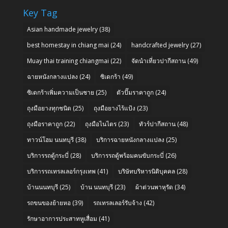
Key Tag
Asian handmade jewelry
(38)
best homestay in chiang mai
(24)
handcrafted jewelry
(27)
Muay thai training chiangmai
(22)
จัดนำเที่ยวปากีสถาน
(49)
ฉายหนังกลางแปลง
(24)
ซิเดกร้า
(49)
ซิเดกร้าเพิ่มความเป็นชาย
(25)
ตัวปั๊มราคาถูก
(24)
ถุงมือยางทุกชนิด
(25)
ถุงมือยางไร้แป้ง
(23)
ถุงมือราคาถูก
(22)
ถุงมือไนไตร
(23)
ทัวร์ปากีสถาน
(48)
ทาวน์โฮม นนทบุรี
(38)
บริการฉายหนังกลางแปลง
(25)
บริการรถตู้กระบี่
(28)
บริการรถตู้พร้อมคนขับกระบี่
(26)
บริการรถเทรลเลอร์กรุงเทพ
(41)
บริษัทบริหารนิติบุคคล
(28)
บ้านนนทบุรี
(25)
บ้าน นนทบุรี
(23)
ผ้าต่วนพาหุรัด
(34)
รถขนของย้ายหอ
(39)
รถเทรลเลอร์รับจ้าง
(42)
รักษาอาการประสาทหูเสื่อม
(41)