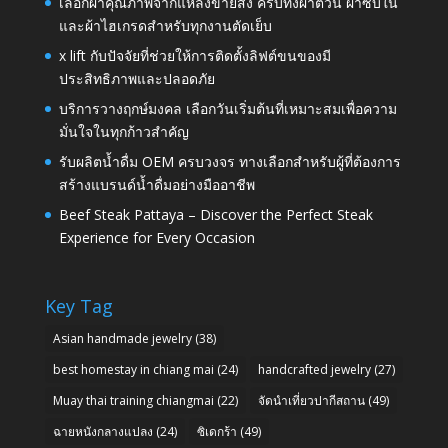
เลือกผ้าคุณภาพจากแหล่งขายส่ง ครบทั้งผ้าต่วน ผ้าซับใน
และผ้าไฮเกรดสำหรับทุกงานตัดเย็บ
x lift กับปัจจัยที่ช่วยให้การติดตั้งลิฟต์ขนของมี
ประสิทธิภาพและปลอดภัย
บริการวางฤกษ์มงคล เลือกวันเริ่มต้นที่เหมาะสมเพื่อความ
มั่นใจในทุกก้าวสำคัญ
รับผลิตน้ำดื่ม OEM ครบวงจร ทางเลือกสำหรับผู้ที่ต้องการ
สร้างแบรนด์น้ำดื่มอย่างมืออาชีพ
Beef Steak Pattaya – Discover the Perfect Steak
Experience for Every Occasion
Key Tag
Asian handmade jewelry
(38)
best homestay in chiang mai
(24)
handcrafted jewelry
(27)
Muay thai training chiangmai
(22)
จัดนำเที่ยวปากีสถาน
(49)
ฉายหนังกลางแปลง
(24)
ซิเดกร้า
(49)