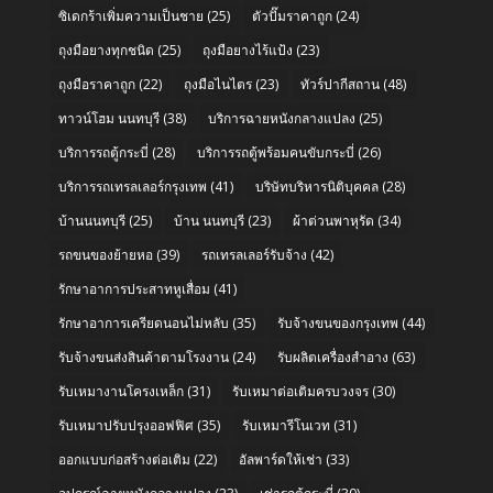
ซิเดกร้าเพิ่มความเป็นชาย
(25)
ตัวปั๊มราคาถูก
(24)
ถุงมือยางทุกชนิด
(25)
ถุงมือยางไร้แป้ง
(23)
ถุงมือราคาถูก
(22)
ถุงมือไนไตร
(23)
ทัวร์ปากีสถาน
(48)
ทาวน์โฮม นนทบุรี
(38)
บริการฉายหนังกลางแปลง
(25)
บริการรถตู้กระบี่
(28)
บริการรถตู้พร้อมคนขับกระบี่
(26)
บริการรถเทรลเลอร์กรุงเทพ
(41)
บริษัทบริหารนิติบุคคล
(28)
บ้านนนทบุรี
(25)
บ้าน นนทบุรี
(23)
ผ้าต่วนพาหุรัด
(34)
รถขนของย้ายหอ
(39)
รถเทรลเลอร์รับจ้าง
(42)
รักษาอาการประสาทหูเสื่อม
(41)
รักษาอาการเครียดนอนไม่หลับ
(35)
รับจ้างขนของกรุงเทพ
(44)
รับจ้างขนส่งสินค้าตามโรงงาน
(24)
รับผลิตเครื่องสำอาง
(63)
รับเหมางานโครงเหล็ก
(31)
รับเหมาต่อเติมครบวงจร
(30)
รับเหมาปรับปรุงออฟฟิศ
(35)
รับเหมารีโนเวท
(31)
ออกแบบก่อสร้างต่อเติม
(22)
อัลพาร์ดให้เช่า
(33)