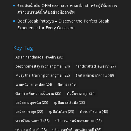
รับผลิตน้ำดื่ม OEM ครบวงจร ทางเลือกสำหรับผู้ที่ต้องการ
สร้างแบรนด์น้ำดื่มอย่างมืออาชีพ
Beef Steak Pattaya – Discover the Perfect Steak
Experience for Every Occasion
Key Tag
Asian handmade jewelry
(38)
best homestay in chiang mai
(24)
handcrafted jewelry
(27)
Muay thai training chiangmai
(22)
จัดนำเที่ยวปากีสถาน
(49)
ฉายหนังกลางแปลง
(24)
ซิเดกร้า
(49)
ซิเดกร้าเพิ่มความเป็นชาย
(25)
ตัวปั๊มราคาถูก
(24)
ถุงมือยางทุกชนิด
(25)
ถุงมือยางไร้แป้ง
(23)
ถุงมือราคาถูก
(22)
ถุงมือไนไตร
(23)
ทัวร์ปากีสถาน
(48)
ทาวน์โฮม นนทบุรี
(38)
บริการฉายหนังกลางแปลง
(25)
บริการรถตู้กระบี่
(28)
บริการรถตู้พร้อมคนขับกระบี่
(26)