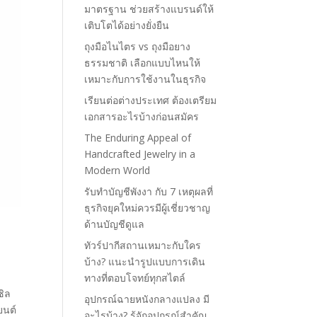
มาตรฐาน ช่วยสร้างแบรนด์ให้
เติบโตได้อย่างยั่งยืน
ถุงมือไนไตร vs ถุงมือยาง
ธรรมชาติ เลือกแบบไหนให้
เหมาะกับการใช้งานในธุรกิจ
เรียนต่อต่างประเทศ ต้องเตรียม
เอกสารอะไรบ้างก่อนสมัคร
The Enduring Appeal of
Handcrafted Jewelry in a
Modern World
รับทำบัญชีพังงา กับ 7 เหตุผลที่
ธุรกิจยุคใหม่ควรมีผู้เชี่ยวชาญ
ด้านบัญชีดูแล
ทัวร์ปากีสถานเหมาะกับใคร
บ้าง? แนะนำรูปแบบการเดิน
ทางที่ตอบโจทย์ทุกสไตล์
ซิล
อุปกรณ์ฉายหนังกลางแปลง มี
ยนต์
อะไรบ้าง? รู้จักอุปกรณ์สำคัญ