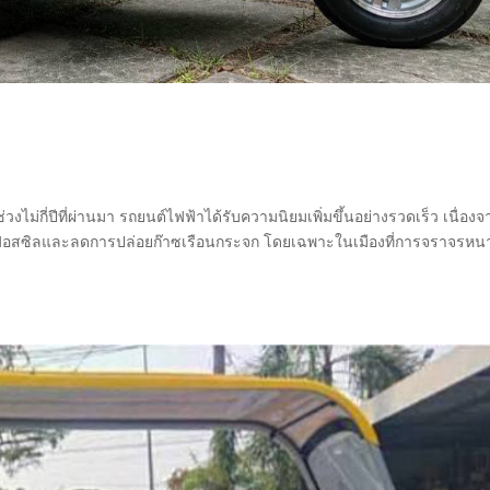
ไม่กี่ปีที่ผ่านมา รถยนต์ไฟฟ้าได้รับความนิยมเพิ่มขึ้นอย่างรวดเร็ว เนื่องจ
นฟอสซิลและลดการปล่อยก๊าซเรือนกระจก โดยเฉพาะในเมืองที่การจราจรหน