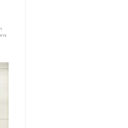
นา
นการ