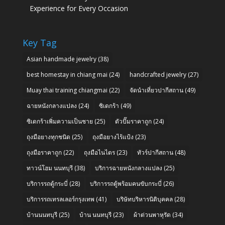
Experience for Every Occasion
Key Tag
Asian handmade jewelry
(38)
best homestay in chiang mai
(24)
handcrafted jewelry
(27)
Muay thai training chiangmai
(22)
จัดนำเที่ยวปากีสถาน
(49)
ฉายหนังกลางแปลง
(24)
ซิเดกร้า
(49)
ซิเดกร้าเพิ่มความเป็นชาย
(25)
ตัวปั๊มราคาถูก
(24)
ถุงมือยางทุกชนิด
(25)
ถุงมือยางไร้แป้ง
(23)
ถุงมือราคาถูก
(22)
ถุงมือไนไตร
(23)
ทัวร์ปากีสถาน
(48)
ทาวน์โฮม นนทบุรี
(38)
บริการฉายหนังกลางแปลง
(25)
บริการรถตู้กระบี่
(28)
บริการรถตู้พร้อมคนขับกระบี่
(26)
บริการรถเทรลเลอร์กรุงเทพ
(41)
บริษัทบริหารนิติบุคคล
(28)
บ้านนนทบุรี
(25)
บ้าน นนทบุรี
(23)
ผ้าต่วนพาหุรัด
(34)