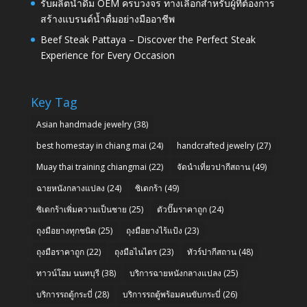
รับผลิตน้ำดื่ม OEM ครบวงจร ทางเลือกสำหรับผู้ที่ต้องการ
สร้างแบรนด์น้ำดื่มอย่างมืออาชีพ
Beef Steak Pattaya – Discover the Perfect Steak
Experience for Every Occasion
Key Tag
Asian handmade jewelry
(38)
best homestay in chiang mai
(24)
handcrafted jewelry
(27)
Muay thai training chiangmai
(22)
จัดนำเที่ยวปากีสถาน
(49)
ฉายหนังกลางแปลง
(24)
ซิเดกร้า
(49)
ซิเดกร้าเพิ่มความเป็นชาย
(25)
ตัวปั๊มราคาถูก
(24)
ถุงมือยางทุกชนิด
(25)
ถุงมือยางไร้แป้ง
(23)
ถุงมือราคาถูก
(22)
ถุงมือไนไตร
(23)
ทัวร์ปากีสถาน
(48)
ทาวน์โฮม นนทบุรี
(38)
บริการฉายหนังกลางแปลง
(25)
บริการรถตู้กระบี่
(28)
บริการรถตู้พร้อมคนขับกระบี่
(26)