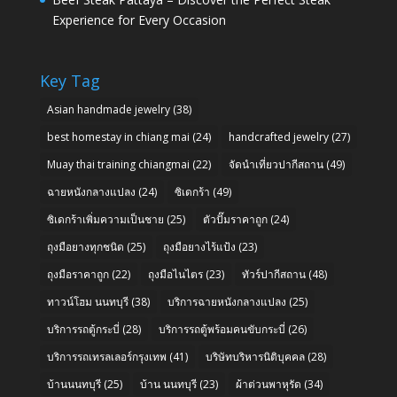
Experience for Every Occasion
Key Tag
Asian handmade jewelry
(38)
best homestay in chiang mai
(24)
handcrafted jewelry
(27)
Muay thai training chiangmai
(22)
จัดนำเที่ยวปากีสถาน
(49)
ฉายหนังกลางแปลง
(24)
ซิเดกร้า
(49)
ซิเดกร้าเพิ่มความเป็นชาย
(25)
ตัวปั๊มราคาถูก
(24)
ถุงมือยางทุกชนิด
(25)
ถุงมือยางไร้แป้ง
(23)
ถุงมือราคาถูก
(22)
ถุงมือไนไตร
(23)
ทัวร์ปากีสถาน
(48)
ทาวน์โฮม นนทบุรี
(38)
บริการฉายหนังกลางแปลง
(25)
บริการรถตู้กระบี่
(28)
บริการรถตู้พร้อมคนขับกระบี่
(26)
บริการรถเทรลเลอร์กรุงเทพ
(41)
บริษัทบริหารนิติบุคคล
(28)
บ้านนนทบุรี
(25)
บ้าน นนทบุรี
(23)
ผ้าต่วนพาหุรัด
(34)