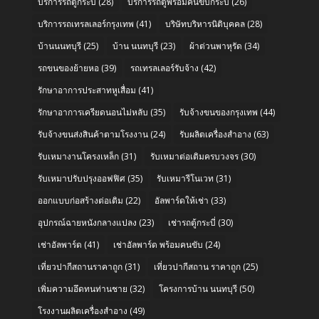
บริการรถตู้กระบี่
(28)
บริการรถตู้พร้อมคนขับกระบี่
(26)
บริการรถเทรลเลอร์กรุงเทพ
(41)
บริษัทบริหารนิติบุคคล
(28)
บ้านนนทบุรี
(25)
บ้าน นนทบุรี
(23)
ผ้าต่วนพาหุรัด
(34)
รถขนของย้ายหอ
(39)
รถเทรลเลอร์รับจ้าง
(42)
รักษาอาการประสาทหูเสื่อม
(41)
รักษาอาการเครียดนอนไม่หลับ
(35)
รับจ้างขนของกรุงเทพ
(44)
รับจ้างขนส่งสินค้าตามโรงงาน
(24)
รับผลิตเครื่องสำอาง
(63)
รับเหมางานโครงเหล็ก
(31)
รับเหมาต่อเติมครบวงจร
(30)
รับเหมาปรับปรุงออฟฟิศ
(35)
รับเหมารีโนเวท
(31)
ออกแบบก่อสร้างต่อเติม
(22)
อัลพาร์ดให้เช่า
(33)
อุปกรณ์ฉายหนังกลางแปลง
(23)
เช่ารถตู้กระบี่
(30)
เช่าอัลพาร์ด
(41)
เช่าอัลพาร์ด พร้อมคนขับ
(24)
เที่ยวปากีสถานราคาถูก
(31)
เที่ยวปากีสถาน ราคาถูก
(25)
เพิ่มความอึดทนท่านชาย
(32)
โครงการบ้าน นนทบุรี
(50)
โรงงานผลิตเครื่องสำอาง
(49)