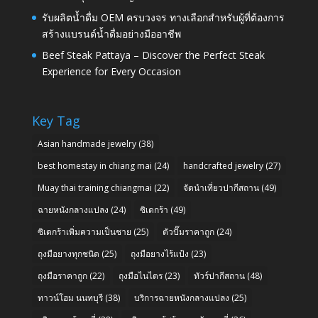
รับผลิตน้ำดื่ม OEM ครบวงจร ทางเลือกสำหรับผู้ที่ต้องการ
สร้างแบรนด์น้ำดื่มอย่างมืออาชีพ
Beef Steak Pattaya – Discover the Perfect Steak
Experience for Every Occasion
Key Tag
Asian handmade jewelry
(38)
best homestay in chiang mai
(24)
handcrafted jewelry
(27)
Muay thai training chiangmai
(22)
จัดนำเที่ยวปากีสถาน
(49)
ฉายหนังกลางแปลง
(24)
ซิเดกร้า
(49)
ซิเดกร้าเพิ่มความเป็นชาย
(25)
ตัวปั๊มราคาถูก
(24)
ถุงมือยางทุกชนิด
(25)
ถุงมือยางไร้แป้ง
(23)
ถุงมือราคาถูก
(22)
ถุงมือไนไตร
(23)
ทัวร์ปากีสถาน
(48)
ทาวน์โฮม นนทบุรี
(38)
บริการฉายหนังกลางแปลง
(25)