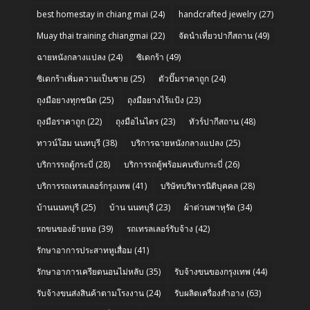
best homestay in chiang mai
(24)
handcrafted jewelry
(27)
Muay thai training chiangmai
(22)
จัดนำเที่ยวปากีสถาน
(49)
ฉายหนังกลางแปลง
(24)
ซิเดกร้า
(49)
ซิเดกร้าเพิ่มความเป็นชาย
(25)
ตัวปั๊มราคาถูก
(24)
ถุงมือยางทุกชนิด
(25)
ถุงมือยางไร้แป้ง
(23)
ถุงมือราคาถูก
(22)
ถุงมือไนไตร
(23)
ทัวร์ปากีสถาน
(48)
ทาวน์โฮม นนทบุรี
(38)
บริการฉายหนังกลางแปลง
(25)
บริการรถตู้กระบี่
(28)
บริการรถตู้พร้อมคนขับกระบี่
(26)
บริการรถเทรลเลอร์กรุงเทพ
(41)
บริษัทบริหารนิติบุคคล
(28)
บ้านนนทบุรี
(25)
บ้าน นนทบุรี
(23)
ผ้าต่วนพาหุรัด
(34)
รถขนของย้ายหอ
(39)
รถเทรลเลอร์รับจ้าง
(42)
รักษาอาการประสาทหูเสื่อม
(41)
รักษาอาการเครียดนอนไม่หลับ
(35)
รับจ้างขนของกรุงเทพ
(44)
รับจ้างขนส่งสินค้าตามโรงงาน
(24)
รับผลิตเครื่องสำอาง
(63)