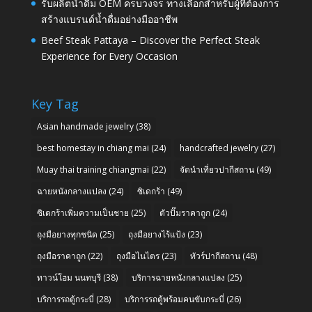
รับผลิตน้ำดื่ม OEM ครบวงจร ทางเลือกสำหรับผู้ที่ต้องการ
สร้างแบรนด์น้ำดื่มอย่างมืออาชีพ
Beef Steak Pattaya – Discover the Perfect Steak
Experience for Every Occasion
Key Tag
Asian handmade jewelry
(38)
best homestay in chiang mai
(24)
handcrafted jewelry
(27)
Muay thai training chiangmai
(22)
จัดนำเที่ยวปากีสถาน
(49)
ฉายหนังกลางแปลง
(24)
ซิเดกร้า
(49)
ซิเดกร้าเพิ่มความเป็นชาย
(25)
ตัวปั๊มราคาถูก
(24)
ถุงมือยางทุกชนิด
(25)
ถุงมือยางไร้แป้ง
(23)
ถุงมือราคาถูก
(22)
ถุงมือไนไตร
(23)
ทัวร์ปากีสถาน
(48)
ทาวน์โฮม นนทบุรี
(38)
บริการฉายหนังกลางแปลง
(25)
บริการรถตู้กระบี่
(28)
บริการรถตู้พร้อมคนขับกระบี่
(26)