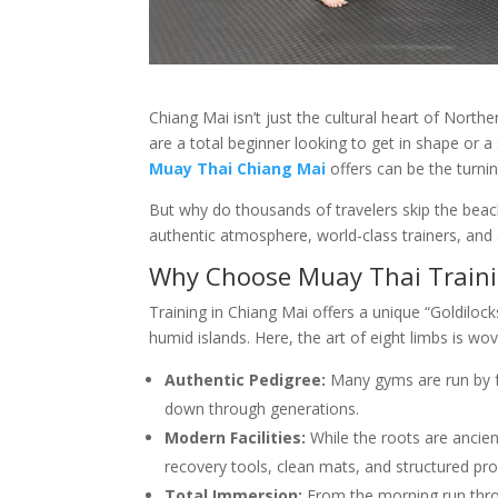
Chiang Mai isn’t just the cultural heart of Northe
are a total beginner looking to get in shape or a
Muay Thai Chiang Mai
offers can be the turnin
But why do thousands of travelers skip the beache
authentic atmosphere, world-class trainers, and 
Why Choose Muay Thai Traini
Training in Chiang Mai offers a unique “Goldilo
humid islands. Here, the art of eight limbs is wov
Authentic Pedigree:
Many gyms are run by f
down through generations.
Modern Facilities:
While the roots are ancien
recovery tools, clean mats, and structured pr
Total Immersion:
From the morning run throu