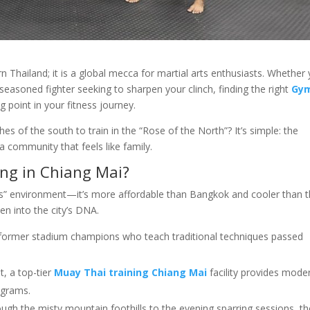
rn Thailand; it is a global mecca for martial arts enthusiasts. Whether
 seasoned fighter seeking to sharpen your clinch, finding the right
Gy
g point in your fitness journey.
s of the south to train in the “Rose of the North”? It’s simple: the
a community that feels like family.
ng in Chiang Mai?
cks” environment—it’s more affordable than Bangkok and cooler than 
en into the city’s DNA.
ormer stadium champions who teach traditional techniques passed
t, a top-tier
Muay Thai training Chiang Mai
facility provides mode
ograms.
gh the misty mountain foothills to the evening sparring sessions, th