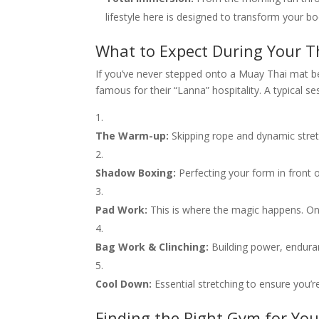
lifestyle here is designed to transform your b
What to Expect During Your T
If you’ve never stepped onto a Muay Thai mat be
famous for their “Lanna” hospitality. A typical ses
The Warm-up:
Skipping rope and dynamic stretc
Shadow Boxing:
Perfecting your form in front o
Pad Work:
This is where the magic happens. One
Bag Work & Clinching:
Building power, enduran
Cool Down:
Essential stretching to ensure you’
Finding the Right Gym for Yo