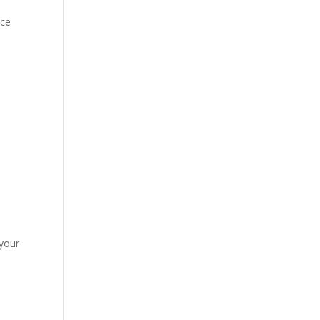
ace
 your