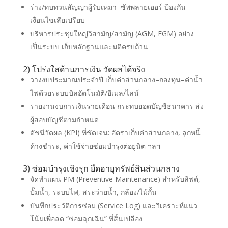
ร่าง/ทบทวนสัญญาผู้รับเหมา–ซัพพลายเออร์ ป้องกัน
เงื่อนไขเสียเปรียบ
บริหารประชุมใหญ่วิสามัญ/สามัญ (AGM, EGM) อย่าง
เป็นระบบ เก็บหลักฐานและมติครบถ้วน
2) โปร่งใสด้านการเงิน วัดผลได้จริง
วางงบประมาณประจำปี เก็บค่าส่วนกลาง–กองทุน–ค่าน้ำ
ไฟด้วยระบบบิลอัตโนมัติ/อีเมล/ไลน์
รายงานงบการเงินรายเดือน กระทบยอดบัญชีธนาคาร ส่ง
ผู้สอบบัญชีตามกำหนด
ดัชนีวัดผล (KPI) ที่ชัดเจน: อัตราเก็บค่าส่วนกลาง, ลูกหนี้
ค้างชำระ, ค่าใช้จ่ายซ่อมบำรุงต่อยูนิต ฯลฯ
3) ซ่อมบำรุงเชิงรุก ยืดอายุทรัพย์สินส่วนกลาง
จัดทำแผน PM (Preventive Maintenance) สำหรับลิฟต์,
ปั๊มน้ำ, ระบบไฟ, สระว่ายน้ำ, กล้อง/ไม้กั้น
บันทึกประวัติการซ่อม (Service Log) และวิเคราะห์แนว
โน้มเพื่อลด “ซ่อมฉุกเฉิน” ที่สิ้นเปลือง