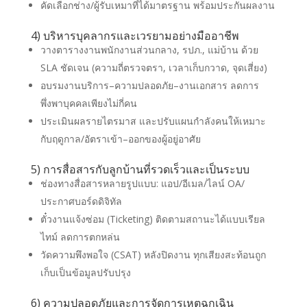
คัดเลือกช่าง/ผู้รับเหมาที่ได้มาตรฐาน พร้อมประกันผลงาน
4) บริหารบุคลากรและเวรยามอย่างมืออาชีพ
วางตารางงานพนักงานส่วนกลาง, รปภ., แม่บ้าน ด้วย
SLA ชัดเจน (ความถี่ตรวจตรา, เวลาเก็บกวาด, จุดเสี่ยง)
อบรมงานบริการ–ความปลอดภัย–งานเอกสาร ลดการ
พึ่งพาบุคคลเพียงไม่กี่คน
ประเมินผลรายไตรมาส และปรับแผนกำลังคนให้เหมาะ
กับฤดูกาล/อัตราเข้า–ออกของผู้อยู่อาศัย
5) การสื่อสารกับลูกบ้านที่รวดเร็วและเป็นระบบ
ช่องทางสื่อสารหลายรูปแบบ: แอป/อีเมล/ไลน์ OA/
ประกาศบอร์ดดิจิทัล
ตั๋วงานแจ้งซ่อม (Ticketing) ติดตามสถานะได้แบบเรียล
ไทม์ ลดการตกหล่น
วัดความพึงพอใจ (CSAT) หลังปิดงาน ทุกเสียงสะท้อนถูก
เก็บเป็นข้อมูลปรับปรุง
6) ความปลอดภัยและการจัดการเหตุฉุกเฉิน