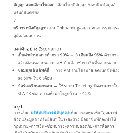
สัญญาและเงื่อนไขออก
: เงื่อนไขยุติสัญญา/มอบคืนข้อมูล/
ทรัพย์สินดิจิทัล
บริการหลังสัญญา
: แผน Onboarding–อบรมคณะกรรมการ–
คู่มือส่งมอบงาน
เคสตัวอย่าง (Scenario)
เก็บค่าส่วนกลางต่ำกว่า 90% → 3 เดือนถึง 95%
ด้วยการ
แจ้งเตือนหลายช่องทาง + ตัวเลือกชำระเงินที่หลากหลาย
ซ่อมฉุกเฉินลิฟต์ถี่
→ วาง PM รายไตรมาส ลดเหตุขัดข้อง
ลง 60% ใน 6 เดือน
ข้อร้องเรียนตกหล่น
→ ใช้ระบบ Ticketing ปิดงานภายใน
SLA 48 ชม. ความพึงพอใจลูกบ้าน > 4.5/5
สรุป
การเลือก
บริษัทบริหารนิติบุคคล
คือการลงทุนเพื่อ “คุณภาพ
ชีวิตและมูลค่าทรัพย์สิน” ในระยะยาว มืออาชีพที่ดีจะทำให้
กฎหมาย–การเงิน–ซ่อมบำรุง–ความปลอดภัย–การสื่อสาร
เดินไปในทิศทางเดียวกันอย่างโปร่งใส วัดผลได้ และลด