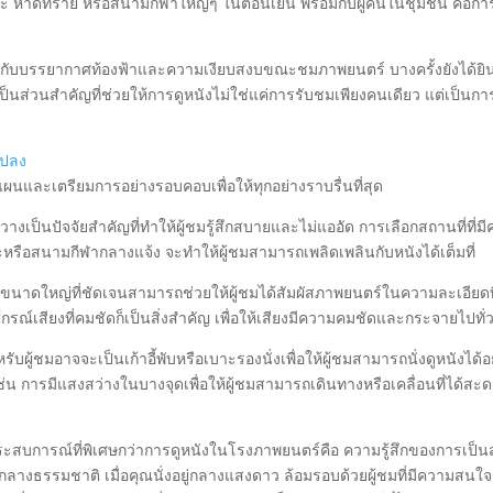
ณะ หาดทราย หรือสนามกีฬาใหญ่ๆ ในตอนเย็น พร้อมกับผู้คนในชุมชน คือกา
นกับบรรยากาศท้องฟ้าและความเงียบสงบขณะชมภาพยนตร์ บางครั้งยังได้ยิ
ึ่งเป็นส่วนสำคัญที่ช่วยให้การดูหนังไม่ใช่แค่การรับชมเพียงคนเดียว แต่เป็นกา
แปลง
แผนและเตรียมการอย่างรอบคอบเพื่อให้ทุกอย่างราบรื่นที่สุด
ขวางเป็นปัจจัยสำคัญที่ทำให้ผู้ชมรู้สึกสบายและไม่แออัด การเลือกสถานที่ที่ม
อสนามกีฬากลางแจ้ง จะทำให้ผู้ชมสามารถเพลิดเพลินกับหนังได้เต็มที่
นาดใหญ่ที่ชัดเจนสามารถช่วยให้ผู้ชมได้สัมผัสภาพยนตร์ในความละเอียดที
ณ์เสียงที่คมชัดก็เป็นสิ่งสำคัญ เพื่อให้เสียงมีความคมชัดและกระจายไปทั่วพื
บผู้ชมอาจจะเป็นเก้าอี้พับหรือเบาะรองนั่งเพื่อให้ผู้ชมสามารถนั่งดูหนังได้อ
ช่น การมีแสงสว่างในบางจุดเพื่อให้ผู้ชมสามารถเดินทางหรือเคลื่อนที่ได้สะ
ระสบการณ์ที่พิเศษกว่าการดูหนังในโรงภาพยนตร์คือ ความรู้สึกของการเป็น
ลางธรรมชาติ เมื่อคุณนั่งอยู่กลางแสงดาว ล้อมรอบด้วยผู้ชมที่มีความสนใจ