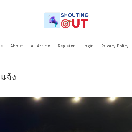
e
About
All Article
Register
Login
Privacy Policy
แจ้ง
s