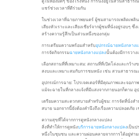
ดูในห้องมืดๆ ของโรงหนัง การนั่งอยู่ในสวนสาธาร
แชร์ช่วงเวลาที่ดีร่วมกัน
ในช่วงเวลาที่ฉายภาพยนตร์ ผู้ชมสามารถเพลิดเพลิ
เสียงหัวเราะและเสียงเชียร์จากผู้ชมที่นั่งอยู่รอบๆ ซ
สร้างความรู้สึกเป็นส่วนหนึ่งของกลุ่ม
การเตรียมความพร้อมสำหรับ
อุปกรณ์ฉายหนังกลาง
การจัดกิจกรรม
ฉายหนังกลางแปลง
นั้นต้องมีการวาง
เลือกสถานที่ที่เหมาะสม: สถานที่ที่เปิดโล่งและกว้าง
สงบและเหมาะสมกับการชมหนัง เช่น สวนสาธารณะหรื
อุปกรณ์การฉาย: โปรเจคเตอร์ที่มีคุณภาพและจอภาพข
แม้จะฉายในที่กลางแจ้งที่มีแสงจากภายนอกก็ตาม อุปกร
เตรียมความสะดวกสบายสำหรับผู้ชม: การจัดที่นั่งสำหรั
สบาย นอกจากนี้ยังต้องคำนึงถึงเรื่องความปลอดภัย เ
ความสุขที่ได้จากการดูหนังกลางแปลง
สิ่งที่ทำให้การดูหนัง
บริการฉายหนังกลางแปลง
เป็นป
หนึ่งในชุมชน และความผ่อนคลายจากการได้อยู่ท่ามก