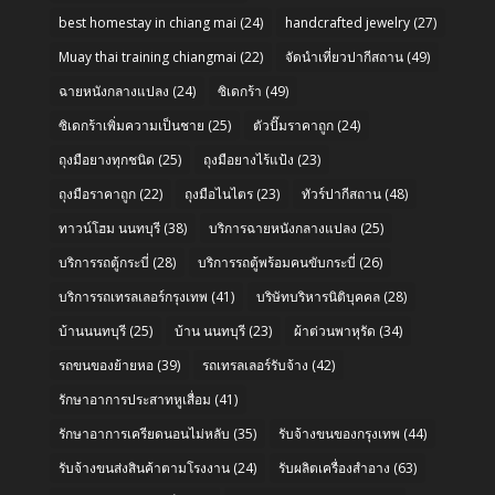
best homestay in chiang mai
(24)
handcrafted jewelry
(27)
Muay thai training chiangmai
(22)
จัดนำเที่ยวปากีสถาน
(49)
ฉายหนังกลางแปลง
(24)
ซิเดกร้า
(49)
ซิเดกร้าเพิ่มความเป็นชาย
(25)
ตัวปั๊มราคาถูก
(24)
ถุงมือยางทุกชนิด
(25)
ถุงมือยางไร้แป้ง
(23)
ถุงมือราคาถูก
(22)
ถุงมือไนไตร
(23)
ทัวร์ปากีสถาน
(48)
ทาวน์โฮม นนทบุรี
(38)
บริการฉายหนังกลางแปลง
(25)
บริการรถตู้กระบี่
(28)
บริการรถตู้พร้อมคนขับกระบี่
(26)
บริการรถเทรลเลอร์กรุงเทพ
(41)
บริษัทบริหารนิติบุคคล
(28)
บ้านนนทบุรี
(25)
บ้าน นนทบุรี
(23)
ผ้าต่วนพาหุรัด
(34)
รถขนของย้ายหอ
(39)
รถเทรลเลอร์รับจ้าง
(42)
รักษาอาการประสาทหูเสื่อม
(41)
รักษาอาการเครียดนอนไม่หลับ
(35)
รับจ้างขนของกรุงเทพ
(44)
รับจ้างขนส่งสินค้าตามโรงงาน
(24)
รับผลิตเครื่องสำอาง
(63)