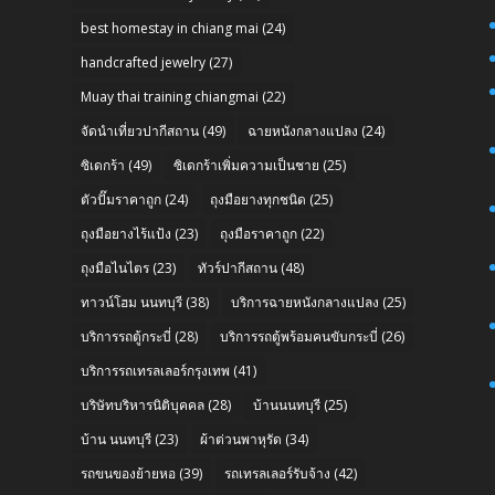
best homestay in chiang mai
(24)
handcrafted jewelry
(27)
Muay thai training chiangmai
(22)
จัดนำเที่ยวปากีสถาน
(49)
ฉายหนังกลางแปลง
(24)
ซิเดกร้า
(49)
ซิเดกร้าเพิ่มความเป็นชาย
(25)
ตัวปั๊มราคาถูก
(24)
ถุงมือยางทุกชนิด
(25)
ถุงมือยางไร้แป้ง
(23)
ถุงมือราคาถูก
(22)
ถุงมือไนไตร
(23)
ทัวร์ปากีสถาน
(48)
n
ทาวน์โฮม นนทบุรี
(38)
บริการฉายหนังกลางแปลง
(25)
บริการรถตู้กระบี่
(28)
บริการรถตู้พร้อมคนขับกระบี่
(26)
บริการรถเทรลเลอร์กรุงเทพ
(41)
บริษัทบริหารนิติบุคคล
(28)
บ้านนนทบุรี
(25)
บ้าน นนทบุรี
(23)
ผ้าต่วนพาหุรัด
(34)
รถขนของย้ายหอ
(39)
รถเทรลเลอร์รับจ้าง
(42)