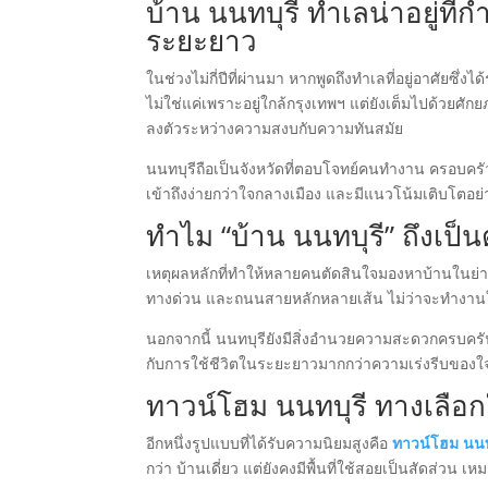
บ้าน นนทบุรี ทำเลน่าอยู่ที่
ระยะยาว
ในช่วงไม่กี่ปีที่ผ่านมา หากพูดถึงทำเลที่อยู่อาศัยซึ่งไ
ไม่ใช่แค่เพราะอยู่ใกล้กรุงเทพฯ แต่ยังเต็มไปด้วยศ
ลงตัวระหว่างความสงบกับความทันสมัย
นนทบุรีถือเป็นจังหวัดที่ตอบโจทย์คนทำงาน ครอบครั
เข้าถึงง่ายกว่าใจกลางเมือง และมีแนวโน้มเติบโตอย
ทำไม “บ้าน นนทบุรี” ถึงเป็
เหตุผลหลักที่ทำให้หลายคนตัดสินใจมองหาบ้านในย่านน
ทางด่วน และถนนสายหลักหลายเส้น ไม่ว่าจะทำงานใน
นอกจากนี้ นนทบุรียังมีสิ่งอำนวยความสะดวกครบครัน
กับการใช้ชีวิตในระยะยาวมากกว่าความเร่งรีบของใ
ทาวน์โฮม นนทบุรี ทางเลือ
อีกหนึ่งรูปแบบที่ได้รับความนิยมสูงคือ
ทาวน์โฮม นนท
กว่า บ้านเดี่ยว แต่ยังคงมีพื้นที่ใช้สอยเป็นสัดส่วน