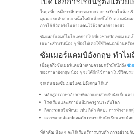
เปิดโลกการเรียนรู้ตั้งแต่วัยเ
ในยุคที่การศึกษามีบทบาทมากกว่าการเรียนในห้องเร
มุมมองระดับสากล หนึ่งในตัวเลือกที่ได้รับความนิยมอย
การใช้ชีวิตจริงในต่างแดนไว้ด้วยกันอย่างลงตัว
ซัมเมอร์แคมป์ไม่ใช่แค่การไปเที่ยวช่วงปิดเทอม แต่
เฉพาะสำหรับน้อง ๆ ที่ยังไม่เคยใช้ชีวิตนอกบ้านหรื
ซัมเมอร์แคมป์อังกฤษ ทำไมถ
เมื่อพูดถึงซัมเมอร์แคมป์ หลายครอบครัวมักนึกถึง
ซัม
ของภาษาอังกฤษ น้อง ๆ จะได้ฝึกใช้ภาษาในชีวิตประจำ
จุดเด่นของซัมเมอร์แคมป์อังกฤษ ได้แก่
หลักสูตรภาษาอังกฤษที่ออกแบบสำหรับนักเรียนต่า
โรงเรียนและสถาบันมีมาตรฐานระดับโลก
กิจกรรมเสริมทักษะ เช่น กีฬา ศิลปะ การทำงานกล
สภาพแวดล้อมปลอดภัย เหมาะกับนักเรียนอายุน้อย
ที่สำคัญ น้อง ๆ จะได้เรียนรู้การปรับตัว การอยู่ร่วมก