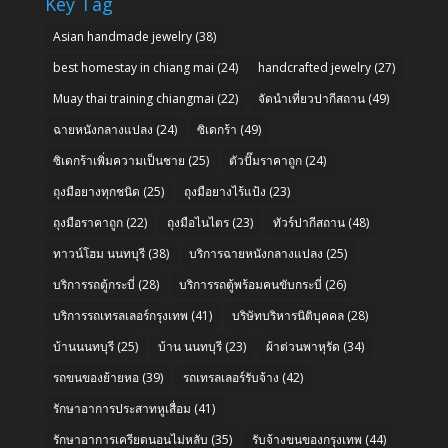
Key Tag
Asian handmade jewelry
(38)
best homestay in chiang mai
(24)
handcrafted jewelry
(27)
Muay thai training chiangmai
(22)
จัดนำเที่ยวปากีสถาน
(49)
ฉายหนังกลางแปลง
(24)
ซิเดกร้า
(49)
ซิเดกร้าเพิ่มความเป็นชาย
(25)
ตัวปั๊มราคาถูก
(24)
ถุงมือยางทุกชนิด
(25)
ถุงมือยางไร้แป้ง
(23)
ถุงมือราคาถูก
(22)
ถุงมือไนไตร
(23)
ทัวร์ปากีสถาน
(48)
ทาวน์โฮม นนทบุรี
(38)
บริการฉายหนังกลางแปลง
(25)
บริการรถตู้กระบี่
(28)
บริการรถตู้พร้อมคนขับกระบี่
(26)
บริการรถเทรลเลอร์กรุงเทพ
(41)
บริษัทบริหารนิติบุคคล
(28)
บ้านนนทบุรี
(25)
บ้าน นนทบุรี
(23)
ผ้าต่วนพาหุรัด
(34)
รถขนของย้ายหอ
(39)
รถเทรลเลอร์รับจ้าง
(42)
รักษาอาการประสาทหูเสื่อม
(41)
รักษาอาการเครียดนอนไม่หลับ
(35)
รับจ้างขนของกรุงเทพ
(44)