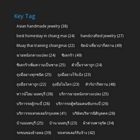
Key Tag
Asian handmade jewelry
(38)
best homestay in chiang mai
(24)
handcrafted jewelry
(27)
Muay thai training chiangmai
(22)
จัดนำเที่ยวปากีสถาน
(49)
ฉายหนังกลางแปลง
(24)
ซิเดกร้า
(49)
ซิเดกร้าเพิ่มความเป็นชาย
(25)
ตัวปั๊มราคาถูก
(24)
ถุงมือยางทุกชนิด
(25)
ถุงมือยางไร้แป้ง
(23)
ถุงมือราคาถูก
(22)
ถุงมือไนไตร
(23)
ทัวร์ปากีสถาน
(48)
ทาวน์โฮม นนทบุรี
(38)
บริการฉายหนังกลางแปลง
(25)
บริการรถตู้กระบี่
(28)
บริการรถตู้พร้อมคนขับกระบี่
(26)
บริการรถเทรลเลอร์กรุงเทพ
(41)
บริษัทบริหารนิติบุคคล
(28)
บ้านนนทบุรี
(25)
บ้าน นนทบุรี
(23)
ผ้าต่วนพาหุรัด
(34)
รถขนของย้ายหอ
(39)
รถเทรลเลอร์รับจ้าง
(42)