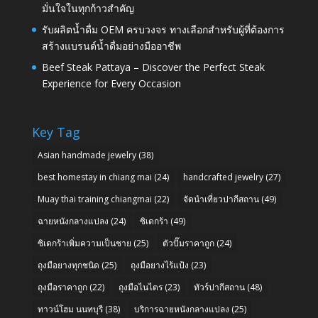
มั่นใจในทุกก้าวสำคัญ
รับผลิตน้ำดื่ม OEM ครบวงจร ทางเลือกสำหรับผู้ที่ต้องการ
สร้างแบรนด์น้ำดื่มอย่างมืออาชีพ
Beef Steak Pattaya – Discover the Perfect Steak
Experience for Every Occasion
Key Tag
Asian handmade jewelry
(38)
best homestay in chiang mai
(24)
handcrafted jewelry
(27)
Muay thai training chiangmai
(22)
จัดนำเที่ยวปากีสถาน
(49)
ฉายหนังกลางแปลง
(24)
ซิเดกร้า
(49)
ซิเดกร้าเพิ่มความเป็นชาย
(25)
ตัวปั๊มราคาถูก
(24)
ถุงมือยางทุกชนิด
(25)
ถุงมือยางไร้แป้ง
(23)
ถุงมือราคาถูก
(22)
ถุงมือไนไตร
(23)
ทัวร์ปากีสถาน
(48)
ทาวน์โฮม นนทบุรี
(38)
บริการฉายหนังกลางแปลง
(25)