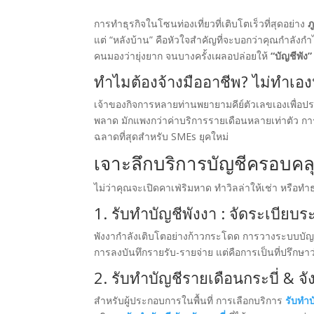
การทำธุรกิจในโซนท่องเที่ยวที่เติบโตเร็วที่สุดอย่าง
ภ
แต่ “หลังบ้าน” คือหัวใจสำคัญที่จะบอกว่าคุณกำลังกำ
คนมองว่ายุ่งยาก จนบางครั้งเผลอปล่อยให้
“บัญชีพัง”
ทำไมต้องจ้างมืออาชีพ? ไม่ทำเอง
เจ้าของกิจการหลายท่านพยายามคีย์ตัวเลขเองเพื่อประ
พลาด มักแพงกว่าค่าบริการรายเดือนหลายเท่าตัว 
ฉลาดที่สุดสำหรับ SMEs ยุคใหม่
เจาะลึกบริการบัญชีครอบคลุม
ไม่ว่าคุณจะเปิดคาเฟ่ริมหาด ทำวิลล่าให้เช่า หรือทำ
1. รับทำบัญชีพังงา : จัดระเบียบร
พังงากำลังเติบโตอย่างก้าวกระโดด การวางระบบบัญชีต
การลงบันทึกรายรับ-รายจ่าย แต่คือการเป็นที่ปรึกษาว่
2. รับทำบัญชีรายเดือนกระบี่ & จั
สำหรับผู้ประกอบการในพื้นที่ การเลือกบริการ
รับทำบ