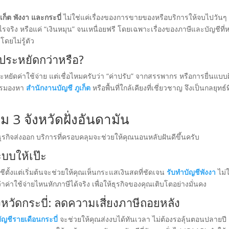
ูเก็ต พังงา และกระบี่
ไม่ใช่แค่เรื่องของการขายของหรือบริการให้จบไปวันๆ 
ไรจริง หรือแค่ “เงินหมุน” จนเหนื่อยฟรี โดยเฉพาะเรื่องของภาษีและบัญชีที
โดยไม่รู้ตัว
ประหยัดกว่าหรือ?
หยัดค่าใช้จ่าย แต่เชื่อไหมครับว่า “ค่าปรับ” จากสรรพากร หรือการยื่นแบบ
การมองหา
สำนักงานบัญชี ภูเก็ต
หรือพื้นที่ใกล้เคียงที่เชี่ยวชาญ จึงเป็นกลยุทธ์ที
 3 จังหวัดฝั่งอันดามัน
ธุรกิจส่งออก บริการที่ครอบคลุมจะช่วยให้คุณนอนหลับฝันดีขึ้นครับ
ะบบให้เป๊ะ
ั้งแต่เริ่มต้นจะช่วยให้คุณเห็นกระแสเงินสดที่ชัดเจน
รับทำบัญชีพังงา
ไม่
าค่าใช้จ่ายไหนหักภาษีได้จริง เพื่อให้ธุรกิจของคุณเติบโตอย่างมั่นคง
งหวัดกระบี่: ลดความเสี่ยงภาษีถอยหลัง
ัญชีรายเดือนกระบี่
จะช่วยให้คุณส่งงบได้ทันเวลา ไม่ต้องรอลุ้นตอนปลายปี