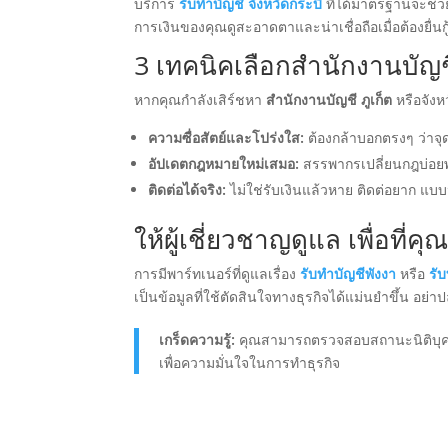
บริการ
รับทำบัญชี จังหวัดกระบี่
ที่ได้มาตรฐานจะช่ว
การเงินของคุณดูสะอาดตาและน่าเชื่อถือเมื่อต้องยื่น
3 เทคนิคเลือกสำนักงานบัญชีที
หากคุณกำลังเสิร์ชหา
สำนักงานบัญชี ภูเก็ต
หรือจังหวั
ความซื่อสัตย์และโปร่งใส:
ต้องกล้าบอกตรงๆ ว่าจุ
อัปเดตกฎหมายใหม่เสมอ:
สรรพากรเปลี่ยนกฎบ่อยพอ
ติดต่อได้จริง:
ไม่ใช่รับเงินแล้วหาย ติดต่อยาก แบบน
ให้ผู้เชี่ยวชาญดูแล เพื่อที่ค
การมีพาร์ทเนอร์ที่ดูแลเรื่อง
รับทำบัญชีพังงา
หรือ
รับ
เป็นข้อมูลที่ใช้ตัดสินใจทางธุรกิจได้แม่นยำขึ้น อย่าป
เกร็ดความรู้:
คุณสามารถตรวจสอบสถานะนิติบุคคล
เพื่อความมั่นใจในการทำธุรกิจ