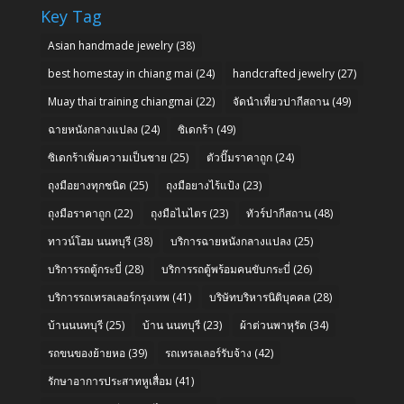
Key Tag
Asian handmade jewelry
(38)
best homestay in chiang mai
(24)
handcrafted jewelry
(27)
Muay thai training chiangmai
(22)
จัดนำเที่ยวปากีสถาน
(49)
ฉายหนังกลางแปลง
(24)
ซิเดกร้า
(49)
ซิเดกร้าเพิ่มความเป็นชาย
(25)
ตัวปั๊มราคาถูก
(24)
ถุงมือยางทุกชนิด
(25)
ถุงมือยางไร้แป้ง
(23)
ถุงมือราคาถูก
(22)
ถุงมือไนไตร
(23)
ทัวร์ปากีสถาน
(48)
ทาวน์โฮม นนทบุรี
(38)
บริการฉายหนังกลางแปลง
(25)
บริการรถตู้กระบี่
(28)
บริการรถตู้พร้อมคนขับกระบี่
(26)
บริการรถเทรลเลอร์กรุงเทพ
(41)
บริษัทบริหารนิติบุคคล
(28)
บ้านนนทบุรี
(25)
บ้าน นนทบุรี
(23)
ผ้าต่วนพาหุรัด
(34)
รถขนของย้ายหอ
(39)
รถเทรลเลอร์รับจ้าง
(42)
รักษาอาการประสาทหูเสื่อม
(41)