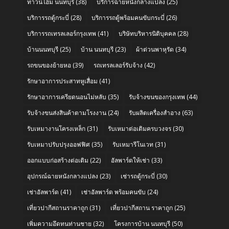
ทาวน์โฮม นนทบุรี
(38)
บริการฉายหนังกลางแปลง
(25)
บริการรถตู้กระบี่
(28)
บริการรถตู้พร้อมคนขับกระบี่
(26)
บริการรถเทรลเลอร์กรุงเทพ
(41)
บริษัทบริหารนิติบุคคล
(28)
บ้านนนทบุรี
(25)
บ้าน นนทบุรี
(23)
ผ้าต่วนพาหุรัด
(34)
รถขนของย้ายหอ
(39)
รถเทรลเลอร์รับจ้าง
(42)
รักษาอาการประสาทหูเสื่อม
(41)
รักษาอาการเครียดนอนไม่หลับ
(35)
รับจ้างขนของกรุงเทพ
(44)
รับจ้างขนส่งสินค้าตามโรงงาน
(24)
รับผลิตเครื่องสำอาง
(63)
รับเหมางานโครงเหล็ก
(31)
รับเหมาต่อเติมครบวงจร
(30)
รับเหมาปรับปรุงออฟฟิศ
(35)
รับเหมารีโนเวท
(31)
ออกแบบก่อสร้างต่อเติม
(22)
อัลพาร์ดให้เช่า
(33)
อุปกรณ์ฉายหนังกลางแปลง
(23)
เช่ารถตู้กระบี่
(30)
เช่าอัลพาร์ด
(41)
เช่าอัลพาร์ด พร้อมคนขับ
(24)
เที่ยวปากีสถานราคาถูก
(31)
เที่ยวปากีสถาน ราคาถูก
(25)
เพิ่มความอึดทนท่านชาย
(32)
โครงการบ้าน นนทบุรี
(50)