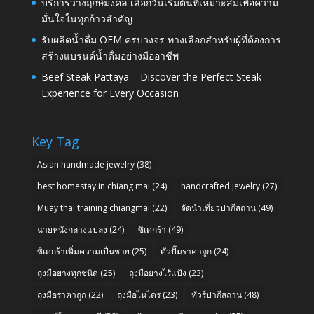
บริการวางฤกษ์มงคล เลือกวันเริ่มต้นที่เหมาะสมเพื่อความ
มั่นใจในทุกก้าวสำคัญ
รับผลิตน้ำดื่ม OEM ครบวงจร ทางเลือกสำหรับผู้ที่ต้องการ
สร้างแบรนด์น้ำดื่มอย่างมืออาชีพ
Beef Steak Pattaya – Discover the Perfect Steak
Experience for Every Occasion
Key Tag
Asian handmade jewelry
(38)
best homestay in chiang mai
(24)
handcrafted jewelry
(27)
Muay thai training chiangmai
(22)
จัดนำเที่ยวปากีสถาน
(49)
ฉายหนังกลางแปลง
(24)
ซิเดกร้า
(49)
ซิเดกร้าเพิ่มความเป็นชาย
(25)
ตัวปั๊มราคาถูก
(24)
ถุงมือยางทุกชนิด
(25)
ถุงมือยางไร้แป้ง
(23)
ถุงมือราคาถูก
(22)
ถุงมือไนไตร
(23)
ทัวร์ปากีสถาน
(48)