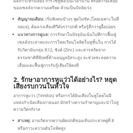
มลภาวะทางเสียง การใช้หูฟังเป็นเวลานาน หรือความเสื่อม
ของเซลล์จากความเครียด ล้วนเป็นปัจจัยเร่ง
สัญญาณเตือน:
เริ่มฟังคนข้างๆ พูดไม่ชัด (โดยเฉพาะในที่
จอแจ), ต้องเร่งเสียงทีวีดังกว่าปกติ หรือรู้สึกว่าหูอื้อบ่อยๆ
แนวทางการดูแล:
การรักษาในปัจจุบันเน้นไปที่การฟื้นฟู
เซลล์ประสาทและการไหลเวียนโลหิตในหูชั้นใน การได้
รับวิตามินกลุ่ม B12, ซิงค์ (Zinc) และสารสกัดจาก
ธรรมชาติที่มีฤทธิ์ต้านอนุมูลอิสระสูง จะช่วยชะลอความ
เสื่อมและฟื้นฟูการรับรู้เสียงให้คงที่
2.
รักษาอาการหูแว่วได้อย่างไร?
หยุด
เสียงรบกวนในหัวใจ
อาการหูแว่ว (Tinnitus) หรือการได้ยินเสียงในหูโดยไม่มี
แหล่งกำเนิดเสียงภายนอก มักสร้างความรำคาญและนำไปสู่
ความวิตกกังวล
สาเหตุ:
อาจเกิดจากความผิดปกติของเส้นประสาทคู่ที่ 8
หรือภาวะความดันโลหิตสูง