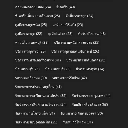
ฉายหนังกลางแปลง
(24)
ซิเดกร้า
(49)
ซิเดกร้าเพิ่มความเป็นชาย
(25)
ตัวปั๊มราคาถูก
(24)
ถุงมือยางทุกชนิด
(25)
ถุงมือยางไร้แป้ง
(23)
ถุงมือราคาถูก
(22)
ถุงมือไนไตร
(23)
ทัวร์ปากีสถาน
(48)
ทาวน์โฮม นนทบุรี
(38)
บริการฉายหนังกลางแปลง
(25)
บริการรถตู้กระบี่
(28)
บริการรถตู้พร้อมคนขับกระบี่
(26)
บริการรถเทรลเลอร์กรุงเทพ
(41)
บริษัทบริหารนิติบุคคล
(28)
บ้านนนทบุรี
(25)
บ้าน นนทบุรี
(23)
ผ้าต่วนพาหุรัด
(34)
รถขนของย้ายหอ
(39)
รถเทรลเลอร์รับจ้าง
(42)
รักษาอาการประสาทหูเสื่อม
(41)
รักษาอาการเครียดนอนไม่หลับ
(35)
รับจ้างขนของกรุงเทพ
(44)
รับจ้างขนส่งสินค้าตามโรงงาน
(24)
รับผลิตเครื่องสำอาง
(63)
รับเหมางานโครงเหล็ก
(31)
รับเหมาต่อเติมครบวงจร
(30)
รับเหมาปรับปรุงออฟฟิศ
(35)
รับเหมารีโนเวท
(31)