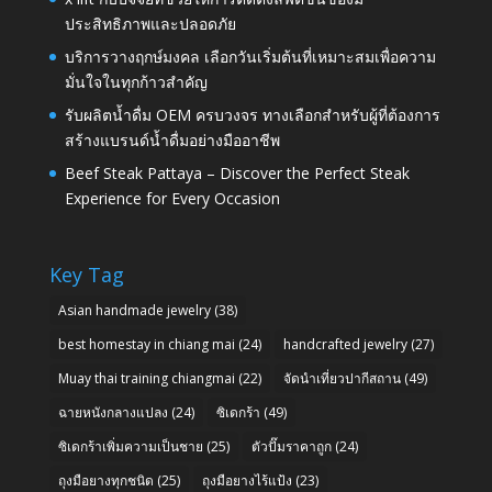
ประสิทธิภาพและปลอดภัย
บริการวางฤกษ์มงคล เลือกวันเริ่มต้นที่เหมาะสมเพื่อความ
มั่นใจในทุกก้าวสำคัญ
รับผลิตน้ำดื่ม OEM ครบวงจร ทางเลือกสำหรับผู้ที่ต้องการ
สร้างแบรนด์น้ำดื่มอย่างมืออาชีพ
Beef Steak Pattaya – Discover the Perfect Steak
Experience for Every Occasion
Key Tag
Asian handmade jewelry
(38)
best homestay in chiang mai
(24)
handcrafted jewelry
(27)
Muay thai training chiangmai
(22)
จัดนำเที่ยวปากีสถาน
(49)
ฉายหนังกลางแปลง
(24)
ซิเดกร้า
(49)
ซิเดกร้าเพิ่มความเป็นชาย
(25)
ตัวปั๊มราคาถูก
(24)
ถุงมือยางทุกชนิด
(25)
ถุงมือยางไร้แป้ง
(23)