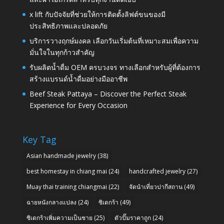
x lift กับปัจจัยที่ช่วยให้การติดตั้งลิฟต์ขนของมี
ประสิทธิภาพและปลอดภัย
บริการวางฤกษ์มงคล เลือกวันเริ่มต้นที่เหมาะสมเพื่อความ
มั่นใจในทุกก้าวสำคัญ
รับผลิตน้ำดื่ม OEM ครบวงจร ทางเลือกสำหรับผู้ที่ต้องการ
สร้างแบรนด์น้ำดื่มอย่างมืออาชีพ
Beef Steak Pattaya – Discover the Perfect Steak
Experience for Every Occasion
Key Tag
Asian handmade jewelry
(38)
best homestay in chiang mai
(24)
handcrafted jewelry
(27)
Muay thai training chiangmai
(22)
จัดนำเที่ยวปากีสถาน
(49)
ฉายหนังกลางแปลง
(24)
ซิเดกร้า
(49)
ซิเดกร้าเพิ่มความเป็นชาย
(25)
ตัวปั๊มราคาถูก
(24)