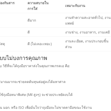
้องกันสาร
ความสบายใน
เหมาะกับงาน
การใส่
งานทำความสะอาดทั่วไป, งาน
ดีมาก
แพทย์
ดี
งานช่าง, งานอาหาร, งานเคมี
งานละเอียด, งานประกอบชิ้น
ัสดุ
ดี (ไม่เลอะเทอะ)
ส่วน
 แบบไม่บงการคุณภาพ
 วิธีที่จะได้ถุงมือราคาส่งในคุณภาพเกรดเอ คือ:
ิมาณมากจะช่วยลดต้นทุนต่อคู่ลงได้มหาศาล
ช้ถุงมือหนาพิเศษ (Mil สูงๆ) จะช่วยประหยัดงบได้
น มอก. หรือ ISO เพื่อมั่นใจว่าถุงมือจะไม่ขาดคามือขณะใช้งาน