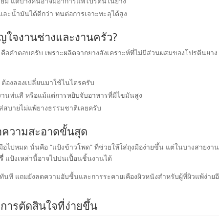
ีเยี่ยม แต่บางคนอาจมีอาการแพ้โปรตีนในยาง
ะน้ำมันได้ดีกว่า ทนต่อการเจาะทะลุได้สูง
วัญใจงานช่างและงานครัว?
คือคำตอบครับ เพราะผลิตจากยางสังเคราะห์ที่ไม่มีส่วนผสมของโปรตีนยาง
ึ้น ต้องลองเปลี่ยนมาใช้ไนไตรครับ
นพ่นสี หรือแม้แต่การหยิบจับอาหารที่มีไขมันสูง
ส่สบายไม่แพ้ยางธรรมชาติเลยครับ
ื่อความสะอาดขั้นสุด
ไปหมด นั่นคือ “แป้งข้าวโพด” ที่ช่วยให้ใส่ถุงมือง่ายขึ้น แต่ในบางสายงาน
ี่
แป้งเหล่านี้อาจไปปนเปื้อนชิ้นงานได้
้ทันที แถมยังลดความอับชื้นและการระคายเคืองผิวหนังสำหรับผู้ที่ผิวแพ้ง่ายอ
ารตัดสินใจที่ง่ายขึ้น