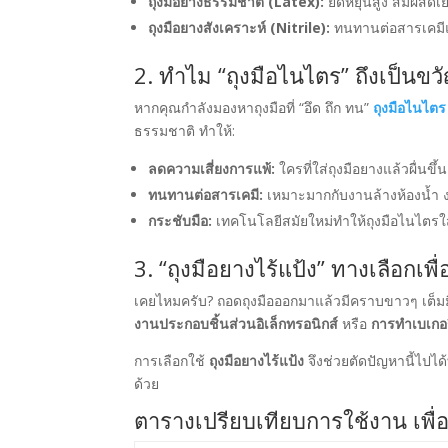
ถุงมือยางธรรมชาติ (Latex):
ยืดหยุ่นสูง สัมผัสด
ถุงมือยางสังเคราะห์ (Nitrile):
ทนทานต่อสารเคมีแล
2. ทำไม “ถุงมือไนไตร” ถึงเป็นข
หากคุณกำลังมองหาถุงมือที่ “อึด ถึก ทน”
ถุงมือไนไตร
ธรรมชาติ ทำให้:
ลดความเสี่ยงการแพ้:
ใครที่ใส่ถุงมือยางแล้วผื่นข
ทนทานต่อสารเคมี:
เหมาะมากกับงานล้างห้องน้ำ งา
กระชับมือ:
เทคโนโลยีสมัยใหม่ทำให้ถุงมือไนไตรใ
3. “ถุงมือยางไร้แป้ง” ทางเลือกเพ
เคยไหมครับ? ถอดถุงมือออกมาแล้วมีคราบขาวๆ เต็มมือ
งานประกอบชิ้นส่วนอิเล็กทรอนิกส์
หรือ
การทำเบเกอร
การเลือกใช้
ถุงมือยางไร้แป้ง
จึงช่วยตัดปัญหานี้ไปได
ด้วย
ตารางเปรียบเทียบการใช้งาน เพื่อก