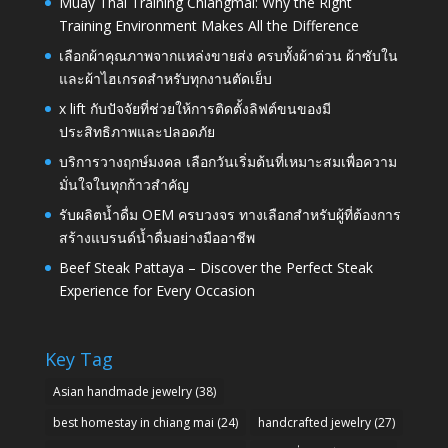
Muay Thai Training Chiangmai: Why the Right
Training Environment Makes All the Difference
เลือกผ้าคุณภาพจากแหล่งขายส่ง ครบทั้งผ้าต่วน ผ้าซับใน
และผ้าไฮเกรดสำหรับทุกงานตัดเย็บ
x lift กับปัจจัยที่ช่วยให้การติดตั้งลิฟต์ขนของมี
ประสิทธิภาพและปลอดภัย
บริการวางฤกษ์มงคล เลือกวันเริ่มต้นที่เหมาะสมเพื่อความ
มั่นใจในทุกก้าวสำคัญ
รับผลิตน้ำดื่ม OEM ครบวงจร ทางเลือกสำหรับผู้ที่ต้องการ
สร้างแบรนด์น้ำดื่มอย่างมืออาชีพ
Beef Steak Pattaya – Discover the Perfect Steak
Experience for Every Occasion
Key Tag
Asian handmade jewelry
(38)
best homestay in chiang mai
(24)
handcrafted jewelry
(27)