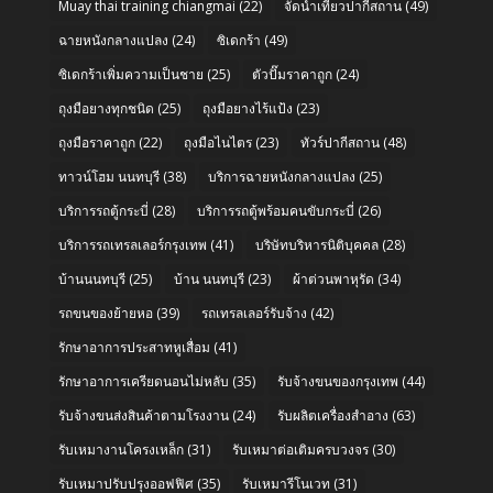
Muay thai training chiangmai
(22)
จัดนำเที่ยวปากีสถาน
(49)
ฉายหนังกลางแปลง
(24)
ซิเดกร้า
(49)
ซิเดกร้าเพิ่มความเป็นชาย
(25)
ตัวปั๊มราคาถูก
(24)
ถุงมือยางทุกชนิด
(25)
ถุงมือยางไร้แป้ง
(23)
ถุงมือราคาถูก
(22)
ถุงมือไนไตร
(23)
ทัวร์ปากีสถาน
(48)
ทาวน์โฮม นนทบุรี
(38)
บริการฉายหนังกลางแปลง
(25)
บริการรถตู้กระบี่
(28)
บริการรถตู้พร้อมคนขับกระบี่
(26)
บริการรถเทรลเลอร์กรุงเทพ
(41)
บริษัทบริหารนิติบุคคล
(28)
บ้านนนทบุรี
(25)
บ้าน นนทบุรี
(23)
ผ้าต่วนพาหุรัด
(34)
รถขนของย้ายหอ
(39)
รถเทรลเลอร์รับจ้าง
(42)
รักษาอาการประสาทหูเสื่อม
(41)
รักษาอาการเครียดนอนไม่หลับ
(35)
รับจ้างขนของกรุงเทพ
(44)
รับจ้างขนส่งสินค้าตามโรงงาน
(24)
รับผลิตเครื่องสำอาง
(63)
รับเหมางานโครงเหล็ก
(31)
รับเหมาต่อเติมครบวงจร
(30)
รับเหมาปรับปรุงออฟฟิศ
(35)
รับเหมารีโนเวท
(31)