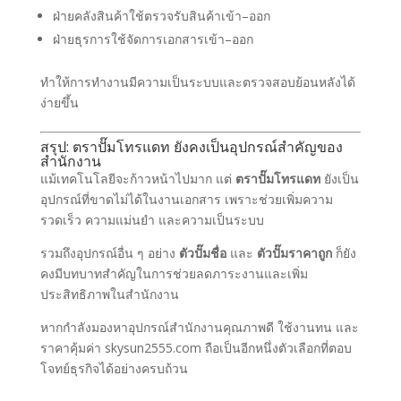
ฝ่ายคลังสินค้าใช้ตรวจรับสินค้าเข้า–ออก
ฝ่ายธุรการใช้จัดการเอกสารเข้า–ออก
ทำให้การทำงานมีความเป็นระบบและตรวจสอบย้อนหลังได้
ง่ายขึ้น
สรุป: ตราปั๊มโทรแดท ยังคงเป็นอุปกรณ์สำคัญของ
สำนักงาน
แม้เทคโนโลยีจะก้าวหน้าไปมาก แต่
ตราปั๊มโทรแดท
ยังเป็น
อุปกรณ์ที่ขาดไม่ได้ในงานเอกสาร เพราะช่วยเพิ่มความ
รวดเร็ว ความแม่นยำ และความเป็นระบบ
รวมถึงอุปกรณ์อื่น ๆ อย่าง
ตัวปั๊มชื่อ
และ
ตัวปั๊มราคาถูก
ก็ยัง
คงมีบทบาทสำคัญในการช่วยลดภาระงานและเพิ่ม
ประสิทธิภาพในสำนักงาน
หากกำลังมองหาอุปกรณ์สำนักงานคุณภาพดี ใช้งานทน และ
ราคาคุ้มค่า skysun2555.com ถือเป็นอีกหนึ่งตัวเลือกที่ตอบ
โจทย์ธุรกิจได้อย่างครบถ้วน