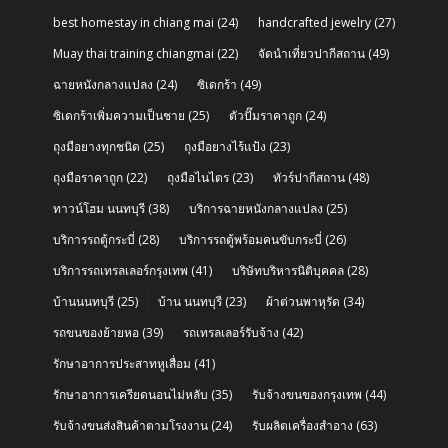
best homestay in chiang mai
(24)
handcrafted jewelry
(27)
Muay thai training chiangmai
(22)
จัดนำเที่ยวปากีสถาน
(49)
ฉายหนังกลางแปลง
(24)
ซิเดกร้า
(49)
ซิเดกร้าเพิ่มความเป็นชาย
(25)
ตัวปั๊มราคาถูก
(24)
ถุงมือยางทุกชนิด
(25)
ถุงมือยางไร้แป้ง
(23)
ถุงมือราคาถูก
(22)
ถุงมือไนไตร
(23)
ทัวร์ปากีสถาน
(48)
ทาวน์โฮม นนทบุรี
(38)
บริการฉายหนังกลางแปลง
(25)
บริการรถตู้กระบี่
(28)
บริการรถตู้พร้อมคนขับกระบี่
(26)
บริการรถเทรลเลอร์กรุงเทพ
(41)
บริษัทบริหารนิติบุคคล
(28)
บ้านนนทบุรี
(25)
บ้าน นนทบุรี
(23)
ผ้าต่วนพาหุรัด
(34)
รถขนของย้ายหอ
(39)
รถเทรลเลอร์รับจ้าง
(42)
รักษาอาการประสาทหูเสื่อม
(41)
รักษาอาการเครียดนอนไม่หลับ
(35)
รับจ้างขนของกรุงเทพ
(44)
รับจ้างขนส่งสินค้าตามโรงงาน
(24)
รับผลิตเครื่องสำอาง
(63)