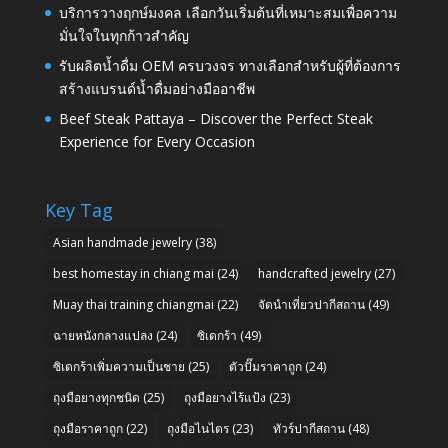
บริการวางฤกษ์มงคล เลือกวันเริ่มต้นที่เหมาะสมเพื่อความ
มั่นใจในทุกก้าวสำคัญ
รับผลิตน้ำดื่ม OEM ครบวงจร ทางเลือกสำหรับผู้ที่ต้องการ
สร้างแบรนด์น้ำดื่มอย่างมืออาชีพ
Beef Steak Pattaya – Discover the Perfect Steak
Experience for Every Occasion
Key Tag
Asian handmade jewelry
(38)
best homestay in chiang mai
(24)
handcrafted jewelry
(27)
Muay thai training chiangmai
(22)
จัดนำเที่ยวปากีสถาน
(49)
ฉายหนังกลางแปลง
(24)
ซิเดกร้า
(49)
ซิเดกร้าเพิ่มความเป็นชาย
(25)
ตัวปั๊มราคาถูก
(24)
ถุงมือยางทุกชนิด
(25)
ถุงมือยางไร้แป้ง
(23)
ถุงมือราคาถูก
(22)
ถุงมือไนไตร
(23)
ทัวร์ปากีสถาน
(48)