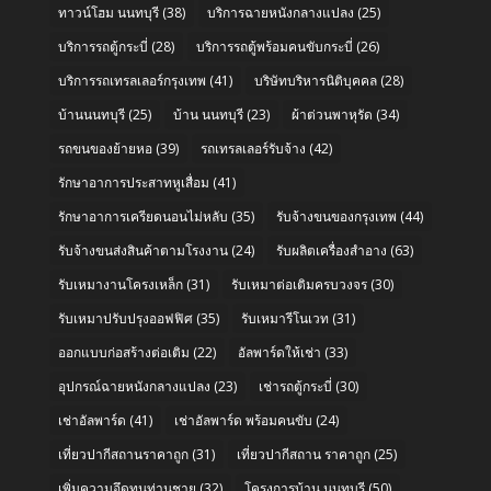
ทาวน์โฮม นนทบุรี
(38)
บริการฉายหนังกลางแปลง
(25)
บริการรถตู้กระบี่
(28)
บริการรถตู้พร้อมคนขับกระบี่
(26)
บริการรถเทรลเลอร์กรุงเทพ
(41)
บริษัทบริหารนิติบุคคล
(28)
บ้านนนทบุรี
(25)
บ้าน นนทบุรี
(23)
ผ้าต่วนพาหุรัด
(34)
รถขนของย้ายหอ
(39)
รถเทรลเลอร์รับจ้าง
(42)
รักษาอาการประสาทหูเสื่อม
(41)
รักษาอาการเครียดนอนไม่หลับ
(35)
รับจ้างขนของกรุงเทพ
(44)
รับจ้างขนส่งสินค้าตามโรงงาน
(24)
รับผลิตเครื่องสำอาง
(63)
รับเหมางานโครงเหล็ก
(31)
รับเหมาต่อเติมครบวงจร
(30)
รับเหมาปรับปรุงออฟฟิศ
(35)
รับเหมารีโนเวท
(31)
ออกแบบก่อสร้างต่อเติม
(22)
อัลพาร์ดให้เช่า
(33)
อุปกรณ์ฉายหนังกลางแปลง
(23)
เช่ารถตู้กระบี่
(30)
เช่าอัลพาร์ด
(41)
เช่าอัลพาร์ด พร้อมคนขับ
(24)
เที่ยวปากีสถานราคาถูก
(31)
เที่ยวปากีสถาน ราคาถูก
(25)
เพิ่มความอึดทนท่านชาย
(32)
โครงการบ้าน นนทบุรี
(50)