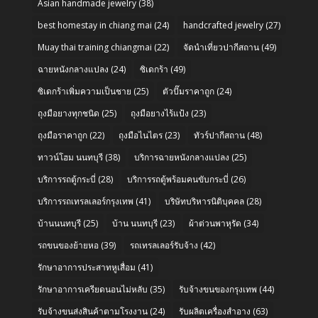
Asian handmade jewelry
(38)
best homestay in chiang mai
(24)
handcrafted jewelry
(27)
Muay thai training chiangmai
(22)
จัดนำเที่ยวปากีสถาน
(49)
ฉายหนังกลางแปลง
(24)
ซิเดกร้า
(49)
ซิเดกร้าเพิ่มความเป็นชาย
(25)
ตัวปั๊มราคาถูก
(24)
ถุงมือยางทุกชนิด
(25)
ถุงมือยางไร้แป้ง
(23)
ถุงมือราคาถูก
(22)
ถุงมือไนไตร
(23)
ทัวร์ปากีสถาน
(48)
ทาวน์โฮม นนทบุรี
(38)
บริการฉายหนังกลางแปลง
(25)
บริการรถตู้กระบี่
(28)
บริการรถตู้พร้อมคนขับกระบี่
(26)
บริการรถเทรลเลอร์กรุงเทพ
(41)
บริษัทบริหารนิติบุคคล
(28)
บ้านนนทบุรี
(25)
บ้าน นนทบุรี
(23)
ผ้าต่วนพาหุรัด
(34)
รถขนของย้ายหอ
(39)
รถเทรลเลอร์รับจ้าง
(42)
รักษาอาการประสาทหูเสื่อม
(41)
รักษาอาการเครียดนอนไม่หลับ
(35)
รับจ้างขนของกรุงเทพ
(44)
รับจ้างขนส่งสินค้าตามโรงงาน
(24)
รับผลิตเครื่องสำอาง
(63)