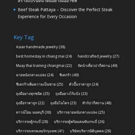
สร้างแบรนด์น้ำดื่มอย่างมืออาชีพ
Beef Steak Pattaya – Discover the Perfect Steak
Experience for Every Occasion
Key Tag
Asian handmade jewelry
(38)
best homestay in chiang mai
(24)
handcrafted jewelry
(27)
Muay thai training chiangmai
(22)
จัดนำเที่ยวปากีสถาน
(49)
ฉายหนังกลางแปลง
(24)
ซิเดกร้า
(49)
ซิเดกร้าเพิ่มความเป็นชาย
(25)
ตัวปั๊มราคาถูก
(24)
ถุงมือยางทุกชนิด
(25)
ถุงมือยางไร้แป้ง
(23)
ถุงมือราคาถูก
(22)
ถุงมือไนไตร
(23)
ทัวร์ปากีสถาน
(48)
ทาวน์โฮม นนทบุรี
(38)
บริการฉายหนังกลางแปลง
(25)
บริการรถตู้กระบี่
(28)
บริการรถตู้พร้อมคนขับกระบี่
(26)
บริการรถเทรลเลอร์กรุงเทพ
(41)
บริษัทบริหารนิติบุคคล
(28)