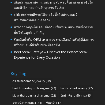
เลือกผ้าคุณภาพจากแหล่งขายส่ง ครบทั้งผ้าต่วน ผ้าซับใน
และผ้าไฮเกรดสำหรับทุกงานตัดเย็บ
x lift กับปัจจัยที่ช่วยให้การติดตั้งลิฟต์ขนของมี
ประสิทธิภาพและปลอดภัย
บริการวางฤกษ์มงคล เลือกวันเริ่มต้นที่เหมาะสมเพื่อความ
มั่นใจในทุกก้าวสำคัญ
รับผลิตน้ำดื่ม OEM ครบวงจร ทางเลือกสำหรับผู้ที่ต้องการ
สร้างแบรนด์น้ำดื่มอย่างมืออาชีพ
Beef Steak Pattaya – Discover the Perfect Steak
Experience for Every Occasion
Key Tag
Asian handmade jewelry
(38)
best homestay in chiang mai
(24)
handcrafted jewelry
(27)
Muay thai training chiangmai
(22)
จัดนำเที่ยวปากีสถาน
(49)
ฉายหนังกลางแปลง
(24)
ซิเดกร้า
(49)