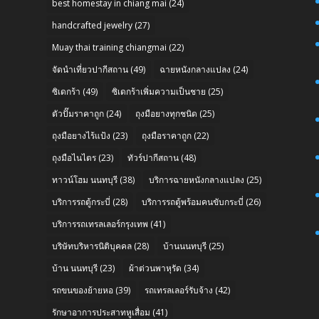
best homestay in chiang mai
(24)
handcrafted jewelry
(27)
Muay thai training chiangmai
(22)
จัดนำเที่ยวปากีสถาน
(49)
ฉายหนังกลางแปลง
(24)
ซิเดกร้า
(49)
ซิเดกร้าเพิ่มความเป็นชาย
(25)
ตัวปั๊มราคาถูก
(24)
ถุงมือยางทุกชนิด
(25)
ถุงมือยางไร้แป้ง
(23)
ถุงมือราคาถูก
(22)
ถุงมือไนไตร
(23)
ทัวร์ปากีสถาน
(48)
n
ทาวน์โฮม นนทบุรี
(38)
บริการฉายหนังกลางแปลง
(25)
บริการรถตู้กระบี่
(28)
บริการรถตู้พร้อมคนขับกระบี่
(26)
บริการรถเทรลเลอร์กรุงเทพ
(41)
บริษัทบริหารนิติบุคคล
(28)
บ้านนนทบุรี
(25)
บ้าน นนทบุรี
(23)
ผ้าต่วนพาหุรัด
(34)
รถขนของย้ายหอ
(39)
รถเทรลเลอร์รับจ้าง
(42)
รักษาอาการประสาทหูเสื่อม
(41)